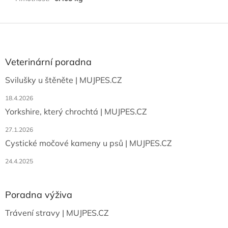
Z
á
p
a
Veterinární poradna
t
Svilušky u štěněte | MUJPES.CZ
í
18.4.2026
Yorkshire, který chrochtá | MUJPES.CZ
27.1.2026
Cystické močové kameny u psů | MUJPES.CZ
24.4.2025
Poradna výživa
Trávení stravy | MUJPES.CZ