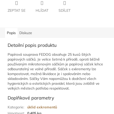
ZEPTAT SE
HLÍDAT
SDÍLET
Popis
Diskuze
Detailní popis produktu
Papírová souprava FEDOG obsahuje 25 kusů šitých
papírových sáčků. Je velice šetrná k přírodě, oproti běžně
používaným mikrotenovým sáčkům je papírový sáček lehce
odbouratelný ve volné přírodě. Sáček s exkrementy lze
kompostovat, možná likvidace je i spalováním nebo
skladováním. Sáčky Vám napomůžou k dodržení všech
hygienických a estetických pravidel, která jsou zvláště ve
velkých městech potřeba respektovat.
Doplňkové parametry
Kategorie
:
úklid exkrementů
Hmotnost
:
0.405 kg