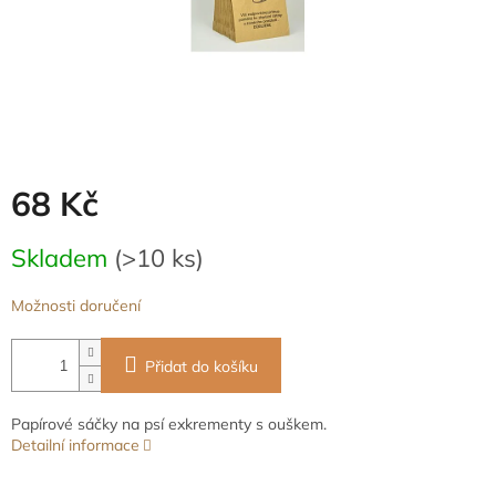
68 Kč
Měrná
Skladem
(>10 ks)
cena:
Možnosti doručení
Přidat do košíku
Papírové sáčky na psí exkrementy s ouškem.
Detailní informace