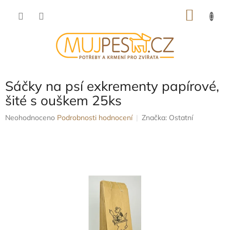
Přejít
NÁKU
na
obsah
KOŠÍK
Sáčky na psí exkrementy papírové,
šité s ouškem 25ks
Průměrné
Neohodnoceno
Podrobnosti hodnocení
Značka:
Ostatní
hodnocení
produktu
je
0,0
z
5
hvězdiček.