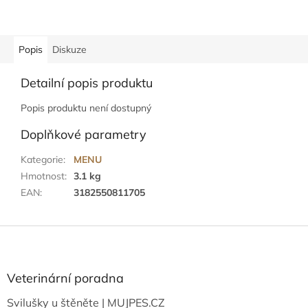
Popis
Diskuze
Detailní popis produktu
Popis produktu není dostupný
Doplňkové parametry
Kategorie
:
MENU
Hmotnost
:
3.1 kg
EAN
:
3182550811705
Z
á
p
a
Veterinární poradna
t
Svilušky u štěněte | MUJPES.CZ
í