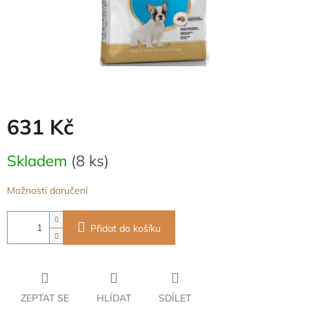
631 Kč
Měrná
Skladem
(8 ks)
cena:
Možnosti doručení
Přidat do košíku
ZEPTAT SE
HLÍDAT
SDÍLET