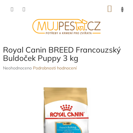
Přejít
NÁKU
na
obsah
KOŠÍK
Royal Canin BREED Francouzský
Buldoček Puppy 3 kg
Průměrné
Neohodnoceno
Podrobnosti hodnocení
hodnocení
produktu
je
0,0
z
5
hvězdiček.