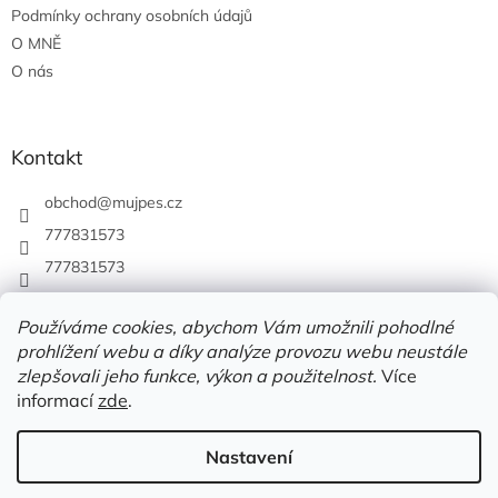
Podmínky ochrany osobních údajů
O MNĚ
O nás
Kontakt
obchod
@
mujpes.cz
777831573
777831573
Používáme cookies, abychom Vám umožnili pohodlné
prohlížení webu a díky analýze provozu webu neustále
zlepšovali jeho funkce, výkon a použitelnost.
Více
informací
zde
.
Nastavení
Vytvořil Shoptet