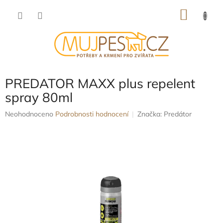
Přejít
NÁKU
na
obsah
KOŠÍK
PREDATOR MAXX plus repelent
spray 80ml
Průměrné
Neohodnoceno
Podrobnosti hodnocení
Značka:
Predátor
hodnocení
produktu
je
0,0
z
5
hvězdiček.