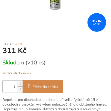
317 Kč
–1 %
317 Kč
–1 %
311 Kč
Měrná
Skladem
(>10 ks)
cena:
Možnosti doručení
Přidat do košíku
Repelent pro dlouhodobou ochranu při velké fyzické zátěži v
oblastech s vysokým výskytem nebezpečného a obtížného hmyzu.
Odpuzuje a hubí komáry, klíšťata a další létající a lezoucí hmyz.