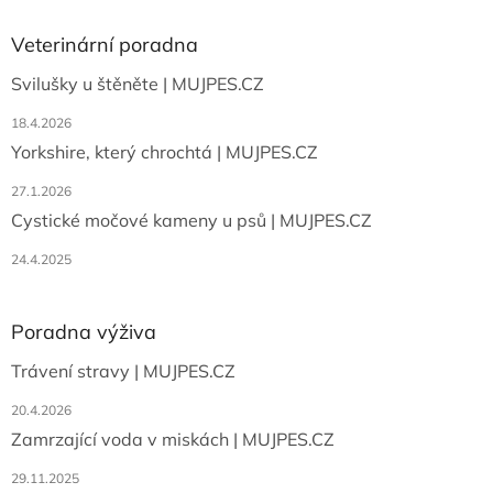
p
a
Veterinární poradna
t
Svilušky u štěněte | MUJPES.CZ
í
18.4.2026
Yorkshire, který chrochtá | MUJPES.CZ
27.1.2026
Cystické močové kameny u psů | MUJPES.CZ
24.4.2025
Poradna výživa
Trávení stravy | MUJPES.CZ
20.4.2026
Zamrzající voda v miskách | MUJPES.CZ
29.11.2025