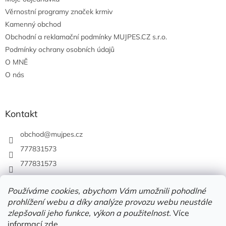
Věrnostní programy značek krmiv
Kamenný obchod
Obchodní a reklamační podmínky MUJPES.CZ s.r.o.
Podmínky ochrany osobních údajů
O MNĚ
O nás
Kontakt
obchod
@
mujpes.cz
777831573
777831573
Používáme cookies, abychom Vám umožnili pohodlné
prohlížení webu a díky analýze provozu webu neustále
zlepšovali jeho funkce, výkon a použitelnost.
Více
informací
zde
.