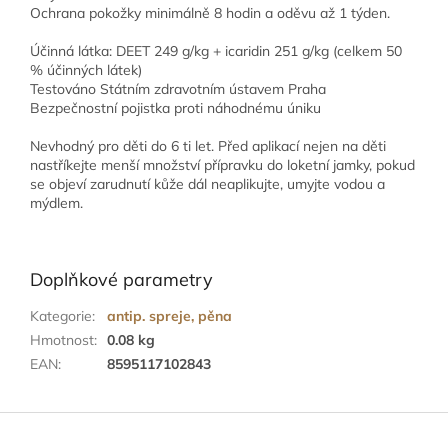
Ochrana pokožky minimálně 8 hodin a oděvu až 1 týden.
Účinná látka: DEET 249 g/kg + icaridin 251 g/kg (celkem 50
% účinných látek)
Testováno Státním zdravotním ústavem Praha
Bezpečnostní pojistka proti náhodnému úniku
Nevhodný pro děti do 6 ti let. Před aplikací nejen na děti
nastříkejte menší množství přípravku do loketní jamky, pokud
se objeví zarudnutí kůže dál neaplikujte, umyjte vodou a
mýdlem.
Doplňkové parametry
Kategorie
:
antip. spreje, pěna
Hmotnost
:
0.08 kg
EAN
:
8595117102843
Z
á