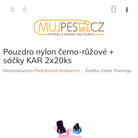
Přejít
NÁKU
na
obsah
KOŠÍK
Pouzdro nylon černo-růžové +
sáčky KAR 2x20ks
Průměrné
Neohodnoceno
Podrobnosti hodnocení
Značka:
Karlie Flamingo
hodnocení
produktu
je
0,0
z
5
hvězdiček.