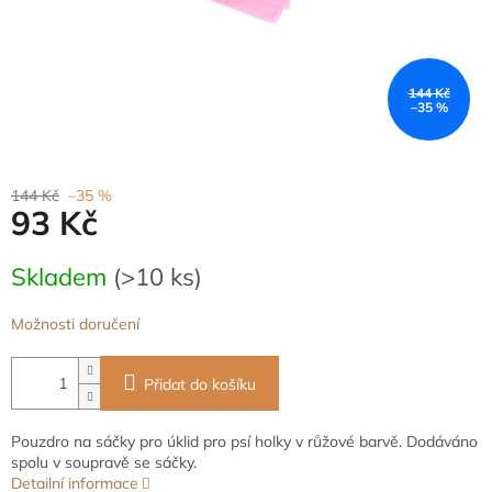
144 Kč
–35 %
144 Kč
–35 %
93 Kč
Měrná
Skladem
(>10 ks)
cena:
Možnosti doručení
Přidat do košíku
Pouzdro na sáčky pro úklid pro psí holky v růžové barvě. Dodáváno
spolu v soupravě se sáčky.
Detailní informace