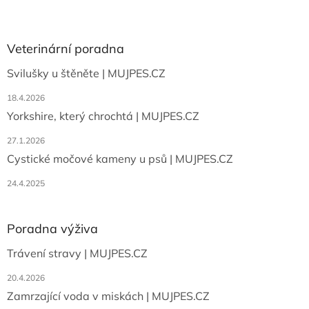
Z
á
p
a
Veterinární poradna
t
Svilušky u štěněte | MUJPES.CZ
í
18.4.2026
Yorkshire, který chrochtá | MUJPES.CZ
27.1.2026
Cystické močové kameny u psů | MUJPES.CZ
24.4.2025
Poradna výživa
Trávení stravy | MUJPES.CZ
20.4.2026
Zamrzající voda v miskách | MUJPES.CZ