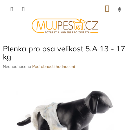
Přejít
NÁKU
na
obsah
KOŠÍK
Plenka pro psa velikost 5.A 13 - 17
kg
Průměrné
Neohodnoceno
Podrobnosti hodnocení
hodnocení
produktu
je
0,0
z
5
hvězdiček.