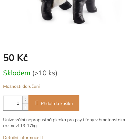
50 Kč
Měrná
Skladem
(>10 ks)
cena:
Možnosti doručení
Přidat do košíku
Univerzální nepropustná plenka pro psy i feny v hmotnostním
rozmezí 13-17kg.
Detailní informace