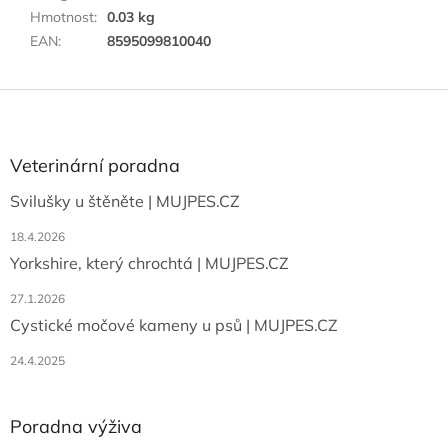
Hmotnost
:
0.03 kg
EAN
:
8595099810040
Z
á
p
a
Veterinární poradna
t
Svilušky u štěněte | MUJPES.CZ
í
18.4.2026
Yorkshire, který chrochtá | MUJPES.CZ
27.1.2026
Cystické močové kameny u psů | MUJPES.CZ
24.4.2025
Poradna výživa