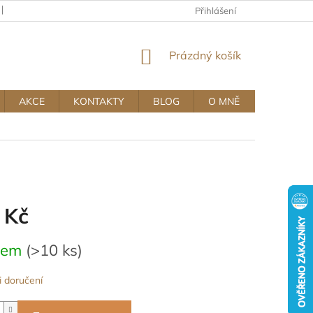
KAMENNÝ OBCHOD
OBCHODNÍ A REKLAMAČNÍ PODMÍNKY MUJ
Přihlášení
NÁKUPNÍ
Prázdný košík
KOŠÍK
AKCE
KONTAKTY
BLOG
O MNĚ
 Kč
dem
(>10 ks)
 doručení