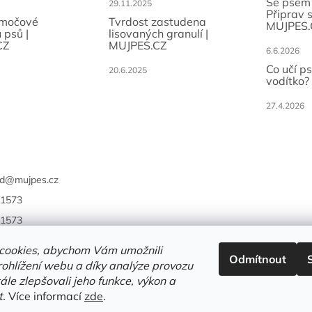
Se psem
29.11.2025
Připrav 
 močové
Tvrdost zastudena
MUJPES.
 psů |
lisovaných granulí |
CZ
MUJPES.CZ
6.6.2026
Co učí p
20.6.2025
vodítko?
27.4.2026
d
@
mujpes.cz
1573
1573
cookies, abychom Vám umožnili
Odmítnout
ohlížení webu a díky analýze provozu
le zlepšovali jeho funkce, výkon a
t.
Více informací
zde
.