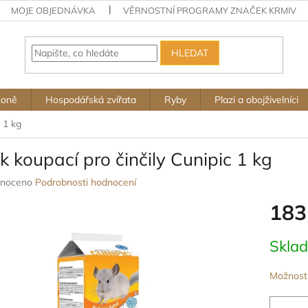
MOJE OBJEDNÁVKA
VĚRNOSTNÍ PROGRAMY ZNAČEK KRMIV
HLEDAT
Koně
Hospodářská zvířata
Ryby
Plazi a obojživelníci
 1 kg
k koupací pro činčily Cunipic 1 kg
né
noceno
Podrobnosti hodnocení
ení
183
u
Měrná
Skla
cena:
ek.
Možnosti