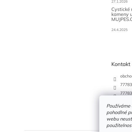
27.1.2026
Cystické
kameny u
MUJPES.
24.4.2025
Kontakt
obcho
77783
77783
Používáme 
pohodlné pr
webu neustá
použitelnos