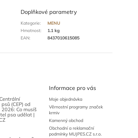
Doplňkové parametry
Kategorie
:
MENU
Hmotnost
:
1.1 kg
EAN
:
8437010615085
Informace pro vás
Centrální
Moje objednávka
 psů (CEP) od
Věrnostní programy značek
 2026: Co musíš
krmiv
tel psa udělat |
CZ
Kamenný obchod
Obchodní a reklamační
podmínky MUJPES.CZ s.r.o.