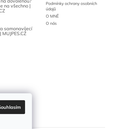
 na dovolenou?
Podmínky ochrany osobních
se na všechno |
údajů
CZ
O MNĚ
O nás
sa samonavíjecí
 | MUJPES.CZ
Souhlasím