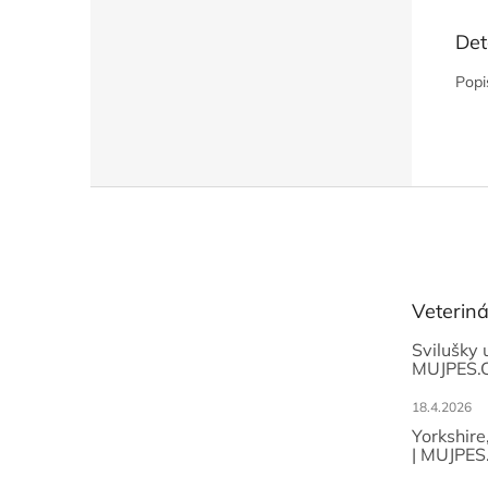
Det
Popi
Z
á
p
a
t
Veterin
í
Svilušky 
MUJPES.
18.4.2026
Yorkshire
| MUJPES