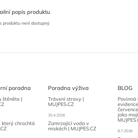
ailní popis produktu
s produktu není dostupný
ární poradna
Poradna výživa
BLOG
u štěněte |
Trávení stravy |
Povinná 
CZ
MUJPES.CZ
evidence
července
jako maji
20.4.2026
MUJPES.
, který chrochtá
Zamrzající voda v
.CZ
miskách | MUJPES.CZ
8.7.2026