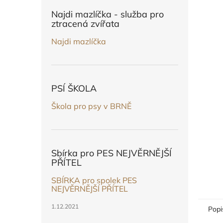
n
e
Najdi mazlíčka - služba pro
l
ztracená zvířata
Najdi mazlíčka
PSÍ ŠKOLA
Škola pro psy v BRNĚ
Sbírka pro PES NEJVĚRNĚJŠÍ
PŘÍTEL
SBÍRKA pro spolek PES
NEJVĚRNĚJŠÍ PŘÍTEL
1.12.2021
Popi