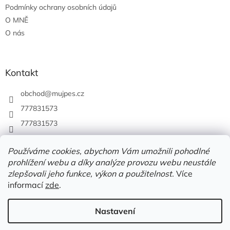
Podmínky ochrany osobních údajů
O MNĚ
O nás
Kontakt
obchod
@
mujpes.cz
777831573
777831573
Používáme cookies, abychom Vám umožnili pohodlné
prohlížení webu a díky analýze provozu webu neustále
zlepšovali jeho funkce, výkon a použitelnost.
Více
informací
zde
.
Nastavení
Vytvořil Shoptet