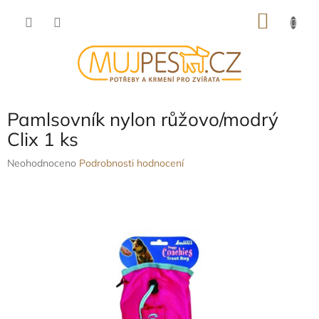
Přejít
NÁKU
na
obsah
KOŠÍK
Pamlsovník nylon růžovo/modrý
Clix 1 ks
Průměrné
Neohodnoceno
Podrobnosti hodnocení
hodnocení
produktu
je
0,0
z
5
hvězdiček.