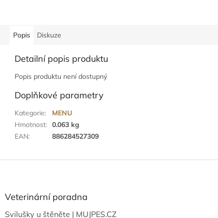
Popis
Diskuze
Detailní popis produktu
Popis produktu není dostupný
Doplňkové parametry
Kategorie
:
MENU
Hmotnost
:
0.063 kg
EAN
:
886284527309
Z
á
p
a
Veterinární poradna
t
Svilušky u štěněte | MUJPES.CZ
í