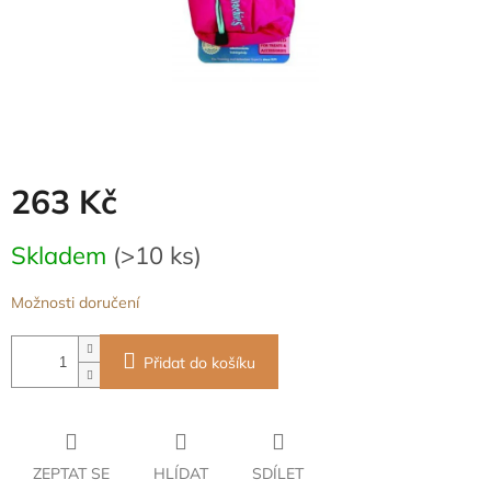
263 Kč
Měrná
Skladem
(>10 ks)
cena:
Možnosti doručení
Přidat do košíku
ZEPTAT SE
HLÍDAT
SDÍLET