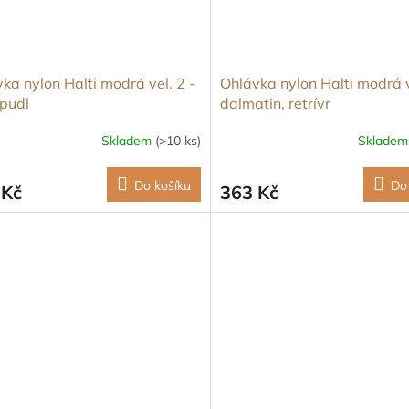
ka nylon Halti modrá vel. 2 -
Ohlávka nylon Halti modrá v
 pudl
dalmatin, retrívr
Skladem
(>10 ks)
Sklade
Do košíku
Do
 Kč
363 Kč