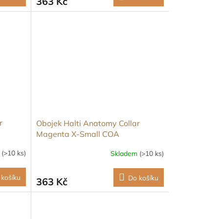
363 Kč
r
Obojek Halti Anatomy Collar
Magenta X-Small COA
m
(>10 ks)
Skladem
(>10 ks)
 košíku
Do košíku
363 Kč