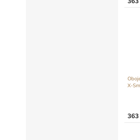
363
Oboje
X-Sm
363