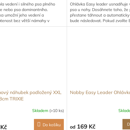
la vedení i silného psa plného
Ohlávka Easy leader usnadňuje 
ie nebo psa dominantního.
psa u nohy. Dosáhnete toho, že
ka umožní jeho vedení a
přestane táhnout a automaticky
atenost bez větší námahy v
bude následovat. Pokud zvolíte 
m bodě upnutí.
Leader, nemusíte již používat...
nový náhubek podložený XXL
Nobby Easy Leader Ohlávk
8cm TRIXIE
Skladem
(>10 ks)
Skla
D
Do košíku
169 Kč
 Kč
od