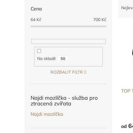
Ř
n
a
e
Nejlev
Cena
z
l
e
64
Kč
700
Kč
V
n
ý
í
p
p
i
r
s
o
p
d
Na skladě
50
r
u
o
k
ROZBALIT FILTR
d
t
u
ů
TOP 
k
Najdi mazlíčka - služba pro
t
ztracená zvířata
ů
Najdi mazlíčka
6
od