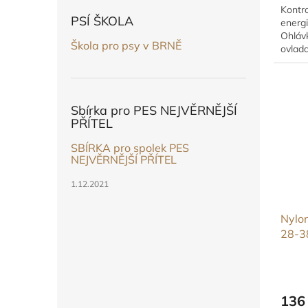
Kontro
PSÍ ŠKOLA
energ
Ohláv
Škola pro psy v BRNĚ
ovlad
jedno
Sbírka pro PES NEJVĚRNĚJŠÍ
PŘÍTEL
SBÍRKA pro spolek PES
NEJVĚRNĚJŠÍ PŘÍTEL
1.12.2021
Nylo
28-3
136