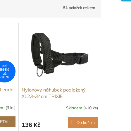
51
položek celkem
od
84 Kč
až
–30 %
 Leader
Nylonový náhubek podložený
XL23-34cm TRIXIE
dem
(3 ks)
Skladem
(>10 ks)
ETAIL
Do košíku
136 Kč