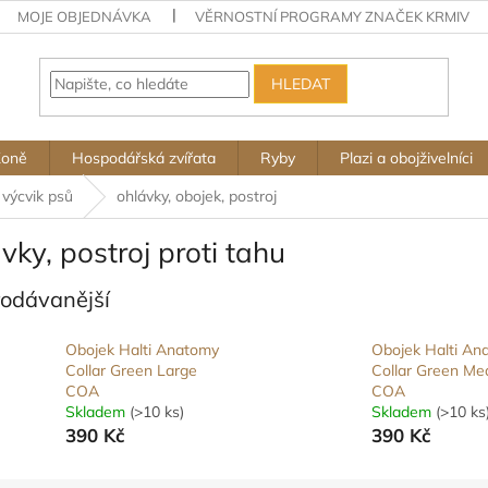
MOJE OBJEDNÁVKA
VĚRNOSTNÍ PROGRAMY ZNAČEK KRMIV
HLEDAT
Koně
Hospodářská zvířata
Ryby
Plazi a obojživelníci
výcvik psů
ohlávky, obojek, postroj
vky, postroj proti tahu
rodávanější
Obojek Halti Anatomy
Obojek Halti An
Collar Green Large
Collar Green Me
COA
COA
Skladem
(>10 ks)
Skladem
(>10 ks
390 Kč
390 Kč