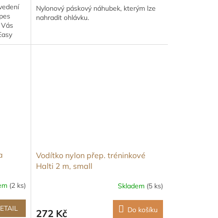
vedení
Nylonový páskový náhubek, kterým lze
 pes
nahradit ohlávku.
 Vás
Easy
a
Vodítko nylon přep. tréninkové
Halti 2 m, small
dem
(2 ks)
Skladem
(5 ks)
ETAIL
Do košíku
272 Kč