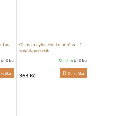
r Teal
Ohlávka nylon Halti modrá vel. 1 -
westík, jezevčík
m
(>10 ks)
Skladem
(>10 ks)
 košíku
Do košíku
363 Kč