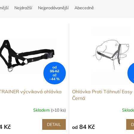
nější
Nejdražší
Nejprodávanější
Abecedně
od
95 Kč
až
–44 %
TRAINER výcviková ohlávka
Ohlávka Proti Táhnutí Easy
Černá
Skladem
(>10 ks)
Skla
DETAIL
D
4 Kč
84 Kč
od