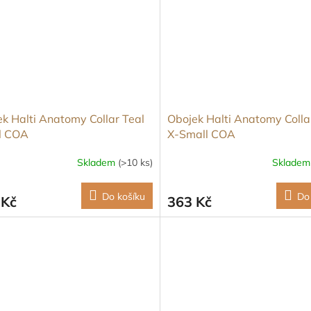
k Halti Anatomy Collar Teal
Obojek Halti Anatomy Colla
l COA
X-Small COA
Skladem
(>10 ks)
Sklade
Do košíku
Do
 Kč
363 Kč