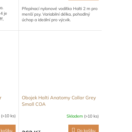
a.
Přepínací nylonové vodítko Halti 2 m pro
4 je
menší psy. Variabilní délka, pohodlný
f,
úchop a ideální pro výcvik.
r
Obojek Halti Anatomy Collar Grey
Small COA
m
(>10 ks)
Skladem
(>10 ks)
 košíku
Do košíku