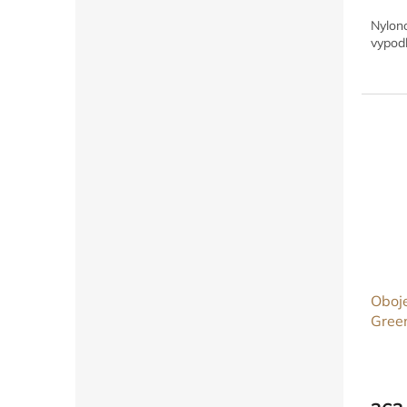
Nylono
vypodl
Oboje
Gree