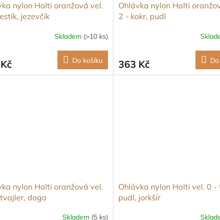
ka nylon Halti oranžová vel.
Ohlávka nylon Halti oranžov
estík, jezevčík
2 - kokr, pudl
Skladem
(>10 ks)
Skla
Do košíku
Do
 Kč
363 Kč
ka nylon Halti oranžová vel.
Ohlávka nylon Halti vel. 0 - 
otvajler, doga
pudl, jorkšír
Skladem
(5 ks)
Skla