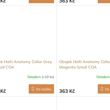
 Kč
363 Kč
k Halti Anatomy Collar Grey
Obojek Halti Anatomy Colla
all COA
Magenta Small COA
Skladem
(>10 ks)
Sklade
Do košíku
Do
 Kč
363 Kč