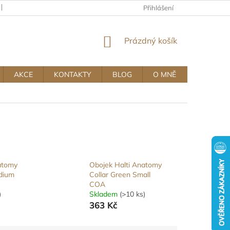
KAMENNÝ OBCHOD
OBCHODNÍ A REKLAMAČNÍ PODMÍNKY MUJ
Přihlášení
NÁKUPNÍ
Prázdný košík
KOŠÍK
AKCE
KONTAKTY
BLOG
O MNĚ
atomy
Obojek Halti Anatomy
dium
Collar Green Small
COA
)
Skladem
(>10 ks)
363 Kč