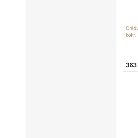
Ohláv
kokr,
363