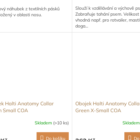
Slouží k vzdělávání a výchově ps
vý náhubek z textilních pásků
Zabraňuje tahání psem. Velikost 
ožený v oblasti nosu.
vhodná např. pro rotvailer, mastif
doga...
k Halti Anatomy Collar
Obojek Halti Anatomy Colla
n Small COA
Green X-Small COA
Skladem
(>10 ks)
Sklade
Do košíku
Do