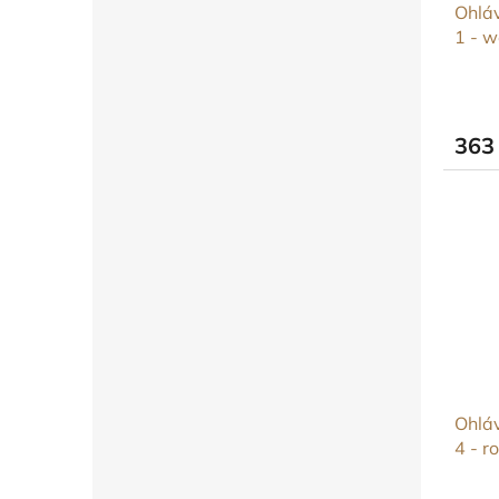
Ohláv
1 - w
363
Ohláv
4 - r