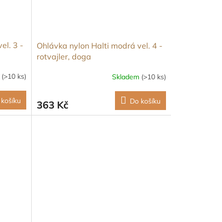
el. 3 -
Ohlávka nylon Halti modrá vel. 4 -
rotvajler, doga
m
(>10 ks)
Skladem
(>10 ks)
 košíku
Do košíku
363 Kč