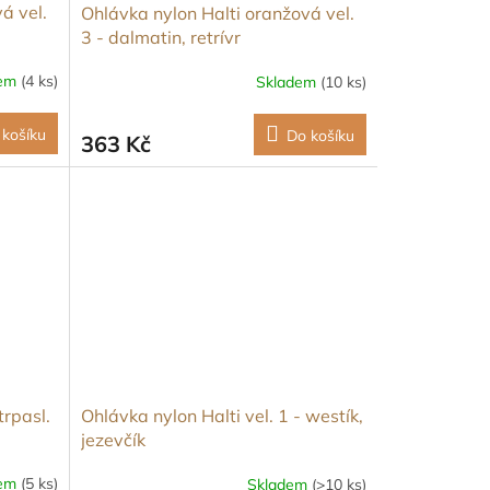
á vel.
Ohlávka nylon Halti oranžová vel.
3 - dalmatin, retrívr
dem
(4 ks)
Skladem
(10 ks)
 košíku
Do košíku
363 Kč
trpasl.
Ohlávka nylon Halti vel. 1 - westík,
jezevčík
dem
(5 ks)
Skladem
(>10 ks)