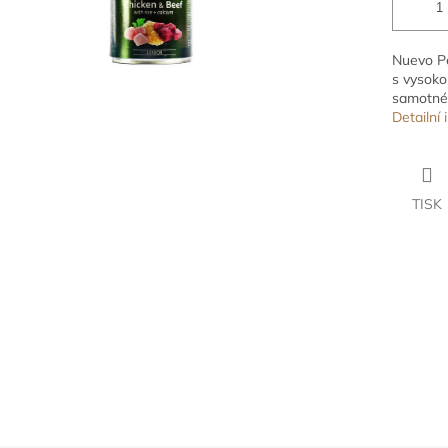
Nuevo Pe
s vysoko
samotné
Detailní
TISK