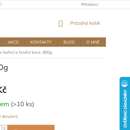
KAMENNÝ OBCHOD
OBCHODNÍ A REKLAMAČNÍ PODMÍNKY MUJ
Přihlášení
NÁKUPNÍ
Prázdný košík
KOŠÍK
AKCE
KONTAKTY
BLOG
O MNĚ
r kuřecí a hovězí konz. 800g
00g
Kč
dem
(>10 ks)
 doručení