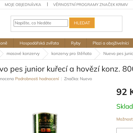
MOJE OBJEDNÁVKA
VĚRNOSTNÍ PROGRAMY ZNAČEK KRMIV
HLEDAT
Koně
Hospodářská zvířata
Ryby
Plazi a obojživelníci
masové konzervy
konzervy pro štěňata
Nuevo pes junio
o pes junior kuřecí a hovězí konz. 8
né
noceno
Podrobnosti hodnocení
Značka:
Nuevo
ení
92 
u
Měrná
Skla
cena:
ek.
Možnosti