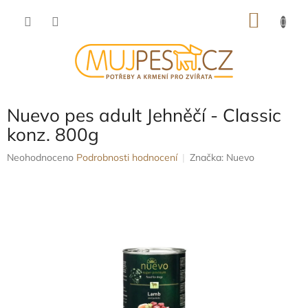
Přejít
NÁKU
na
obsah
KOŠÍK
Nuevo pes adult Jehněčí - Classic
konz. 800g
Průměrné
Neohodnoceno
Podrobnosti hodnocení
Značka:
Nuevo
hodnocení
produktu
je
0,0
z
5
hvězdiček.