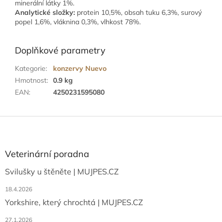
minerální látky 1%.
Analytické složky:
protein 10,5%, obsah tuku 6,3%, surový
popel 1,6%, vláknina 0,3%, vlhkost 78%.
Doplňkové parametry
Kategorie
:
konzervy Nuevo
Hmotnost
:
0.9 kg
EAN
:
4250231595080
Z
á
p
a
Veterinární poradna
t
Svilušky u štěněte | MUJPES.CZ
í
18.4.2026
Yorkshire, který chrochtá | MUJPES.CZ
27.1.2026