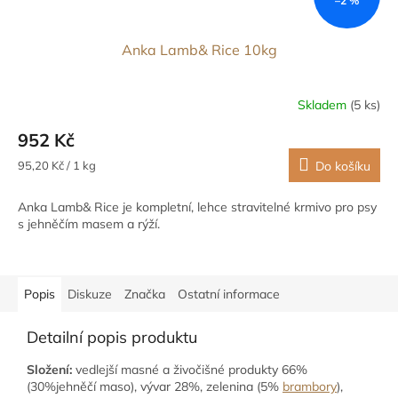
–2 %
Anka Lamb& Rice 10kg
Skladem
(5 ks)
952 Kč
Měrná
95,20 Kč / 1 kg
Do košíku
cena:
Anka Lamb& Rice je kompletní, lehce stravitelné krmivo pro psy
s jehněčím masem a rýží.
Popis
Diskuze
Značka
Ostatní informace
Detailní popis produktu
Složení:
vedlejší masné a živočišné produkty 66%
(30%jehněčí maso), vývar 28%, zelenina (5%
brambory
),