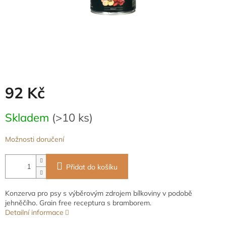
92 Kč
Měrná
Skladem
(>10 ks)
cena:
Možnosti doručení
Přidat do košíku
Konzerva pro psy s výběrovým zdrojem bílkoviny v podobě
jehněčího. Grain free receptura s bramborem.
Detailní informace