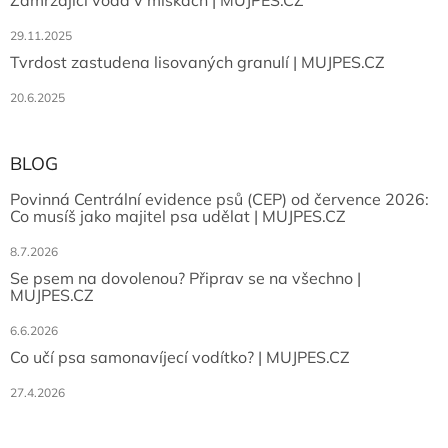
Zamrzající voda v miskách | MUJPES.CZ
29.11.2025
Tvrdost zastudena lisovaných granulí | MUJPES.CZ
20.6.2025
BLOG
Povinná Centrální evidence psů (CEP) od července 2026:
Co musíš jako majitel psa udělat | MUJPES.CZ
8.7.2026
Se psem na dovolenou? Připrav se na všechno |
MUJPES.CZ
6.6.2026
Co učí psa samonavíjecí vodítko? | MUJPES.CZ
27.4.2026