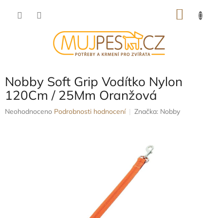
Přejít
NÁKU
na
obsah
KOŠÍK
Nobby Soft Grip Vodítko Nylon
120Cm / 25Mm Oranžová
Průměrné
Neohodnoceno
Podrobnosti hodnocení
Značka:
Nobby
hodnocení
produktu
je
0,0
z
5
hvězdiček.