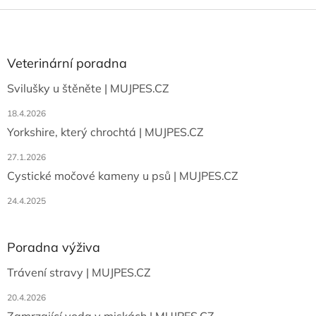
Z
á
p
a
Veterinární poradna
t
Svilušky u štěněte | MUJPES.CZ
í
18.4.2026
Yorkshire, který chrochtá | MUJPES.CZ
27.1.2026
Cystické močové kameny u psů | MUJPES.CZ
24.4.2025
Poradna výživa
Trávení stravy | MUJPES.CZ
20.4.2026