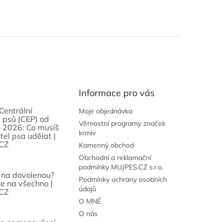
Informace pro vás
Centrální
Moje objednávka
 psů (CEP) od
Věrnostní programy značek
 2026: Co musíš
krmiv
tel psa udělat |
CZ
Kamenný obchod
Obchodní a reklamační
podmínky MUJPES.CZ s.r.o.
 na dovolenou?
Podmínky ochrany osobních
se na všechno |
údajů
CZ
O MNĚ
O nás