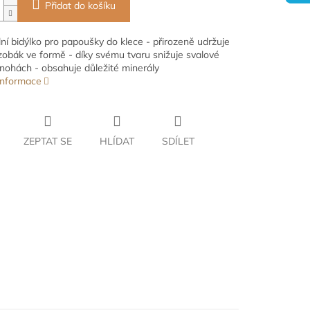
Přidat do košíku
lní bidýlko pro papoušky do klece - přirozeně udržuje
zobák ve formě - díky svému tvaru snižuje svalové
 nohách - obsahuje důležité minerály
 informace
ZEPTAT SE
HLÍDAT
SDÍLET