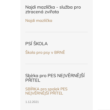
n
e
Najdi mazlíčka - služba pro
l
ztracená zvířata
Najdi mazlíčka
PSÍ ŠKOLA
Škola pro psy v BRNĚ
Sbírka pro PES NEJVĚRNĚJŠÍ
PŘÍTEL
SBÍRKA pro spolek PES
NEJVĚRNĚJŠÍ PŘÍTEL
1.12.2021