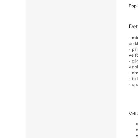
Popi
Det
-
min
do k
-
př
ve f
- dí
v no
- ob
- bi
- up
Velik