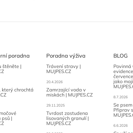
ární poradna
Poradna výživa
BLOG
u štěněte |
Trávení stravy |
Povinná 
CZ
MUJPES.CZ
evidence
července
jako maji
20.4.2026
MUJPES.
, který chrochtá
Zamrzající voda v
.CZ
miskách | MUJPES.CZ
8.7.2026
Se psem
29.11.2025
Připrav 
 močové
Tvrdost zastudena
MUJPES.
 psů |
lisovaných granulí |
CZ
MUJPES.CZ
6.6.2026