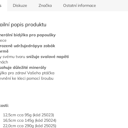
s
Diskuze
Značka
Ostatní informace
ailní popis produktu
erální bidýlko pro papoušky
lece
irozeně udržuje
drápy
a zobák
ormě
ky svému tvaru
snižuje svalové napěti
hách
sahuje důležité minerály
dýlko pro zdraví Vašeho ptáčka
evnění ke kleci pomocí šroubu
osti:
12,5cm cca 95g (kód 25023)
16,5cm cca 145g (kód 25024)
22,0cm cca 290g (kód 25025)