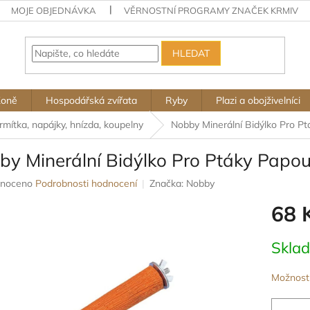
MOJE OBJEDNÁVKA
VĚRNOSTNÍ PROGRAMY ZNAČEK KRMIV
HLEDAT
Koně
Hospodářská zvířata
Ryby
Plazi a obojživelníci
rmítka, napájky, hnízda, koupelny
Nobby Minerální Bidýlko Pro 
by Minerální Bidýlko Pro Ptáky Pap
né
noceno
Podrobnosti hodnocení
Značka:
Nobby
ení
68 
u
Měrná
Skla
cena:
ek.
Možnosti