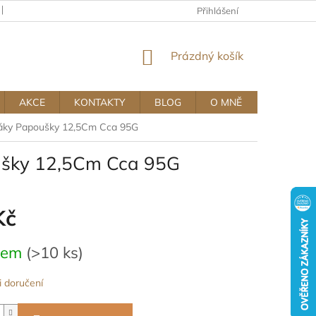
KAMENNÝ OBCHOD
OBCHODNÍ A REKLAMAČNÍ PODMÍNKY MUJ
Přihlášení
NÁKUPNÍ
Prázdný košík
KOŠÍK
AKCE
KONTAKTY
BLOG
O MNĚ
Ptáky Papoušky 12,5Cm Cca 95G
oušky 12,5Cm Cca 95G
Kč
dem
(>10 ks)
 doručení