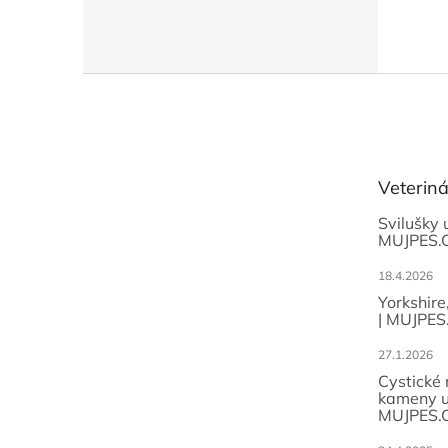
Z
á
p
a
t
Veterin
í
Svilušky 
MUJPES.
18.4.2026
Yorkshire
| MUJPES
27.1.2026
Cystické
kameny u
MUJPES.