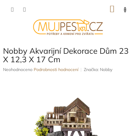
Přejít
NÁKU
na
obsah
KOŠÍK
Nobby Akvarijní Dekorace Dům 23
X 12,3 X 17 Cm
Průměrné
Neohodnoceno
Podrobnosti hodnocení
Značka:
Nobby
hodnocení
produktu
je
0,0
z
5
hvězdiček.