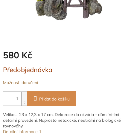
580 Kč
Měrná
Předobjednávka
cena:
Možnosti doručení
Přidat do košíku
Velikost 23 x 12,3 x 17 cm. Dekorace do akvária - dům. Velmi
detailní provedení. Naprosto netoxické, neutrální na biologické
rovnováhy.
Detailní informace