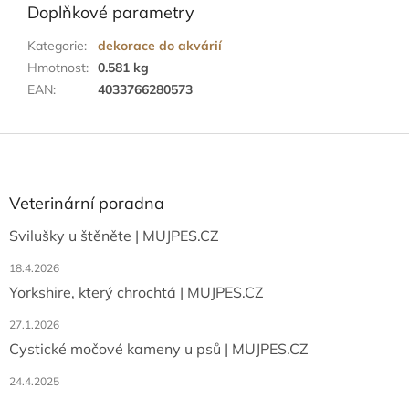
Doplňkové parametry
Kategorie
:
dekorace do akvárií
Hmotnost
:
0.581 kg
EAN
:
4033766280573
Z
á
p
a
Veterinární poradna
t
Svilušky u štěněte | MUJPES.CZ
í
18.4.2026
Yorkshire, který chrochtá | MUJPES.CZ
27.1.2026
Cystické močové kameny u psů | MUJPES.CZ
24.4.2025