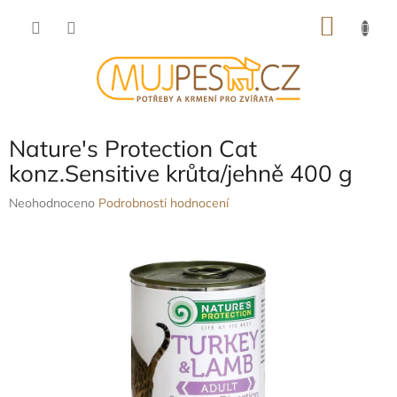
Přejít
NÁKU
na
obsah
KOŠÍK
Nature's Protection Cat
konz.Sensitive krůta/jehně 400 g
Průměrné
Neohodnoceno
Podrobnosti hodnocení
hodnocení
produktu
je
0,0
z
5
hvězdiček.