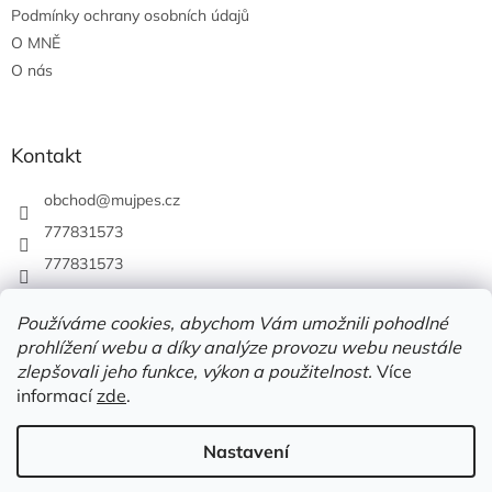
Podmínky ochrany osobních údajů
O MNĚ
O nás
Kontakt
obchod
@
mujpes.cz
777831573
777831573
Používáme cookies, abychom Vám umožnili pohodlné
prohlížení webu a díky analýze provozu webu neustále
zlepšovali jeho funkce, výkon a použitelnost.
Více
informací
zde
.
Nastavení
Vytvořil Shoptet