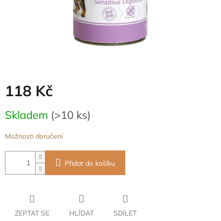
118 Kč
Měrná
Skladem
(>10 ks)
cena:
Možnosti doručení
Přidat do košíku
ZEPTAT SE
HLÍDAT
SDÍLET