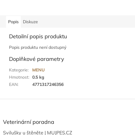
Popis
Diskuze
Detailní popis produktu
Popis produktu není dostupný
Doplňkové parametry
Kategorie
:
MENU
Hmotnost
:
0.5 kg
EAN
:
4771317246356
Z
á
p
a
Veterinární poradna
t
Svilušky u štěněte | MUJPES.CZ
í