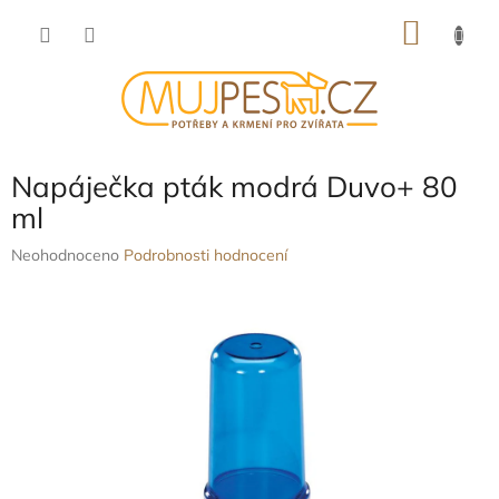
Přejít
NÁKU
na
obsah
KOŠÍK
Napáječka pták modrá Duvo+ 80
ml
Průměrné
Neohodnoceno
Podrobnosti hodnocení
hodnocení
produktu
je
0,0
z
5
hvězdiček.