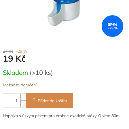
27 Kč
–29 %
27 Kč
–29 %
19 Kč
Měrná
Skladem
(>10 ks)
cena:
Možnosti doručení
Přidat do košíku
Napájka s úzkým pítkem pro drobné exotické ptáky. Objem 80ml.