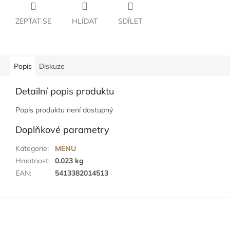
ZEPTAT SE
HLÍDAT
SDÍLET
Popis
Diskuze
Detailní popis produktu
Popis produktu není dostupný
Doplňkové parametry
Kategorie
:
MENU
Hmotnost
:
0.023 kg
EAN
:
5413382014513
Z
á
p