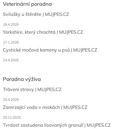
a
Veterinární poradna
t
Svilušky u štěněte | MUJPES.CZ
í
18.4.2026
Yorkshire, který chrochtá | MUJPES.CZ
27.1.2026
Cystické močové kameny u psů | MUJPES.CZ
24.4.2025
Poradna výživa
Trávení stravy | MUJPES.CZ
20.4.2026
Zamrzající voda v miskách | MUJPES.CZ
29.11.2025
Tvrdost zastudena lisovaných granulí | MUJPES.CZ