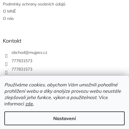
Podmínky ochrany osobních údajů
O MNĚ
O nás
Kontakt
obchod
@
mujpes.cz
777831573
777831573
Používáme cookies, abychom Vám umožnili pohodlné
prohlížení webu a díky analýze provozu webu neustále
zlepšovali jeho funkce, výkon a použitelnost.
Více
informací
zde
.
Nastavení
Vytvořil Shoptet