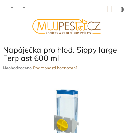
Přejít
NÁKU
na
obsah
KOŠÍK
Napáječka pro hlod. Sippy large
Ferplast 600 ml
Průměrné
Neohodnoceno
Podrobnosti hodnocení
hodnocení
produktu
je
0,0
z
5
hvězdiček.