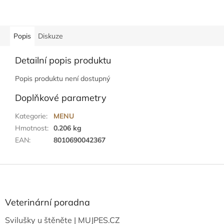
Popis
Diskuze
Detailní popis produktu
Popis produktu není dostupný
Doplňkové parametry
Kategorie
:
MENU
Hmotnost
:
0.206 kg
EAN
:
8010690042367
Z
á
p
a
Veterinární poradna
t
Svilušky u štěněte | MUJPES.CZ
í