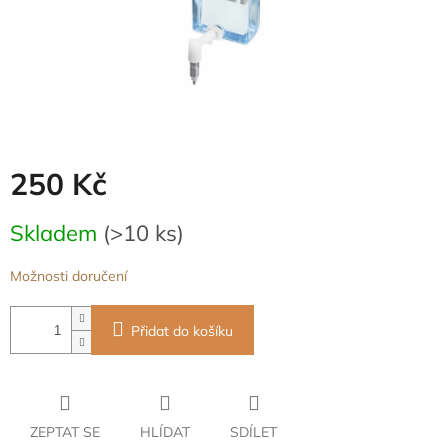
250 Kč
Měrná
Skladem
(>10 ks)
cena:
Možnosti doručení
Přidat do košíku
ZEPTAT SE
HLÍDAT
SDÍLET