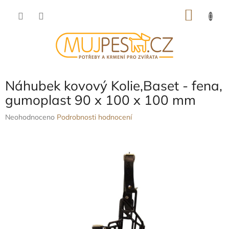
Přejít
NÁKU
na
obsah
KOŠÍK
Náhubek kovový Kolie,Baset - fena,
gumoplast 90 x 100 x 100 mm
Průměrné
Neohodnoceno
Podrobnosti hodnocení
hodnocení
produktu
je
0,0
z
5
hvězdiček.