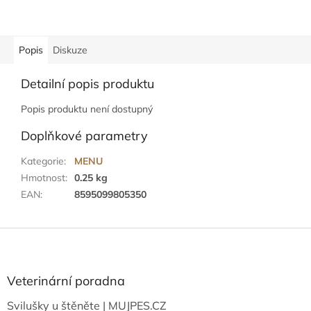
Popis
Diskuze
Detailní popis produktu
Popis produktu není dostupný
Doplňkové parametry
Kategorie
:
MENU
Hmotnost
:
0.25 kg
EAN
:
8595099805350
Z
á
p
a
Veterinární poradna
t
Svilušky u štěněte | MUJPES.CZ
í