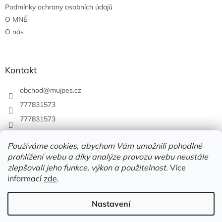
Podmínky ochrany osobních údajů
O MNĚ
O nás
Kontakt
obchod
@
mujpes.cz
777831573
777831573
Používáme cookies, abychom Vám umožnili pohodlné
prohlížení webu a díky analýze provozu webu neustále
zlepšovali jeho funkce, výkon a použitelnost.
Více
informací
zde
.
Nastavení
Vytvořil Shoptet