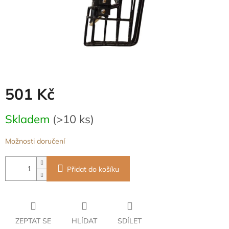
501 Kč
Měrná
Skladem
(>10 ks)
cena:
Možnosti doručení
Přidat do košíku
ZEPTAT SE
HLÍDAT
SDÍLET