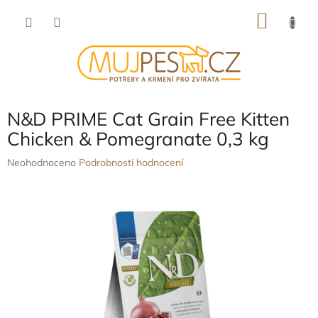
Přejít
NÁKU
na
obsah
KOŠÍK
N&D PRIME Cat Grain Free Kitten
Chicken & Pomegranate 0,3 kg
Průměrné
Neohodnoceno
Podrobnosti hodnocení
hodnocení
produktu
je
0,0
z
5
hvězdiček.