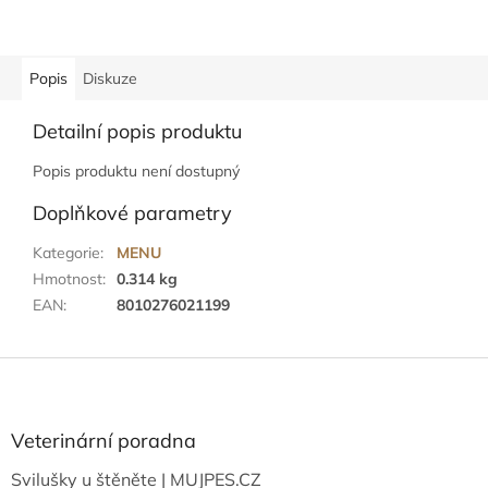
Popis
Diskuze
Detailní popis produktu
Popis produktu není dostupný
Doplňkové parametry
Kategorie
:
MENU
Hmotnost
:
0.314 kg
EAN
:
8010276021199
Z
á
p
a
Veterinární poradna
t
Svilušky u štěněte | MUJPES.CZ
í