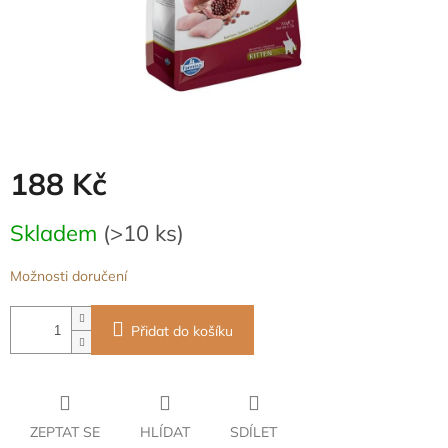
188 Kč
Měrná
Skladem
(>10 ks)
cena:
Možnosti doručení
Přidat do košíku
ZEPTAT SE
HLÍDAT
SDÍLET