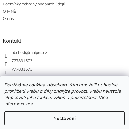
Podmínky ochrany osobních údajů
O MNĚ
O nás
Kontakt
obchod
@
mujpes.cz
777831573
777831573
Používáme cookies, abychom Vám umožnili pohodlné
prohlížení webu a díky analýze provozu webu neustále
zlepšovali jeho funkce, výkon a použitelnost.
Více
informací
zde
.
Nastavení
Vytvořil Shoptet