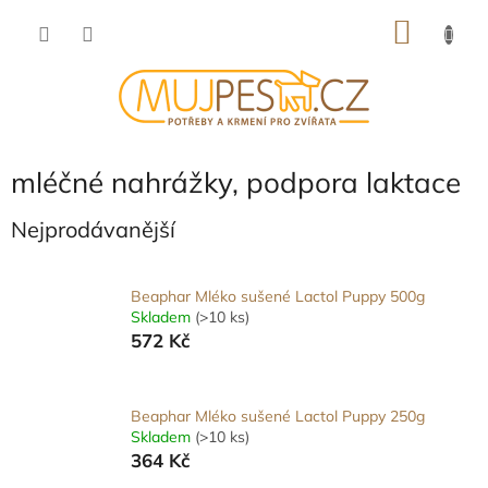
Přejít
NÁKU
na
obsah
KOŠÍK
mléčné nahrážky, podpora laktace
Nejprodávanější
Beaphar Mléko sušené Lactol Puppy 500g
Skladem
(>10 ks)
572 Kč
Beaphar Mléko sušené Lactol Puppy 250g
Skladem
(>10 ks)
364 Kč