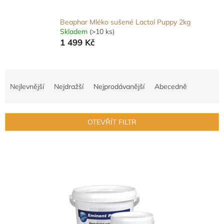
Beaphar Mléko sušené Lactol Puppy 2kg
Skladem
(>10 ks)
1 499 Kč
Ř
a
Nejlevnější
Nejdražší
Nejprodávanější
Abecedně
z
e
n
OTEVŘÍT FILTR
í
p
V
r
ý
o
p
d
i
u
s
k
p
t
r
ů
o