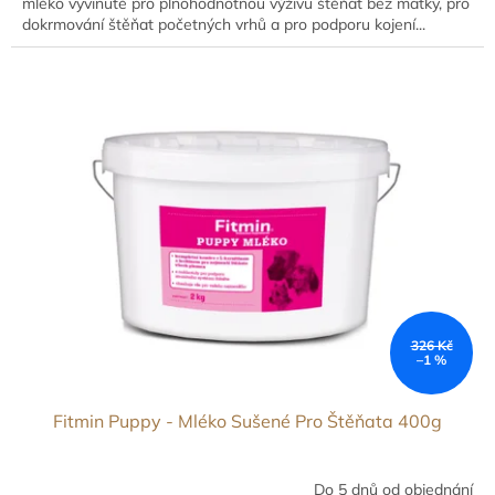
mléko vyvinuté pro plnohodnotnou výživu štěňat bez matky, pro
dokrmování štěňat početných vrhů a pro podporu kojení...
326 Kč
–1 %
Fitmin Puppy - Mléko Sušené Pro Štěňata 400g
Do 5 dnů od objednání