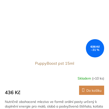
636 Kč
–31 %
PuppyBoost pst 15ml
Skladem
(>10 ks)
Do košíku
436 Kč
Nutričně obohacené mlezivo ve formě orální pasty určený k
doplnění energie pro malá, slabá a podvyživená štěňata, koťata