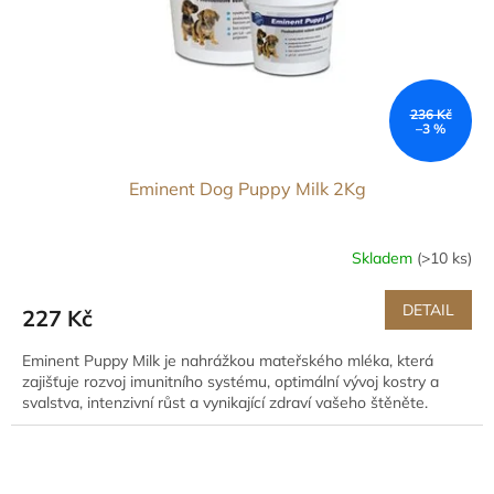
d
u
k
t
ů
236 Kč
–3 %
Eminent Dog Puppy Milk 2Kg
Skladem
(>10 ks)
DETAIL
227 Kč
Eminent Puppy Milk je nahrážkou mateřského mléka, která
zajišťuje rozvoj imunitního systému, optimální vývoj kostry a
svalstva, intenzivní růst a vynikající zdraví vašeho štěněte.