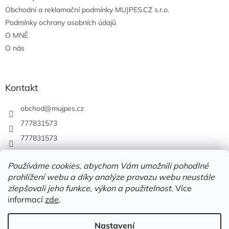
Obchodní a reklamační podmínky MUJPES.CZ s.r.o.
Podmínky ochrany osobních údajů
O MNĚ
O nás
Kontakt
obchod
@
mujpes.cz
777831573
777831573
Používáme cookies, abychom Vám umožnili pohodlné
prohlížení webu a díky analýze provozu webu neustále
zlepšovali jeho funkce, výkon a použitelnost.
Více
informací
zde
.
Nastavení
Vytvořil Shoptet