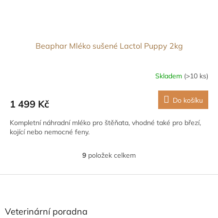
Beaphar Mléko sušené Lactol Puppy 2kg
Skladem
(>10 ks)
Do košíku
1 499 Kč
Kompletní náhradní mléko pro štěňata, vhodné také pro březí,
kojící nebo nemocné feny.
9
položek celkem
O
v
l
Z
á
á
d
p
a
a
Veterinární poradna
c