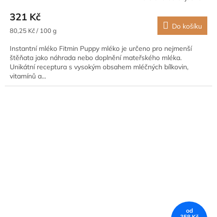
321 Kč
Do košíku
Měrná
80,25 Kč / 100 g
cena:
Instantní mléko Fitmin Puppy mléko je určeno pro nejmenší
štěňata jako náhrada nebo doplnění mateřského mléka.
Unikátní receptura s vysokým obsahem mléčných bílkovin,
vitamínů a...
od
358 Kč