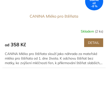
až
–8 %
CANINA Mléko pro štěňata
Skladem
(2 ks)
DETAIL
358 Kč
od
CANINA Mléko pro štěňata slouží jako náhrada za mateřské
mléko pro štěňata od 1. dne života. K odchovu štěňat bez
matky, ke zvýšení mléčnosti fen, k přikrmování štěňat slabších,...