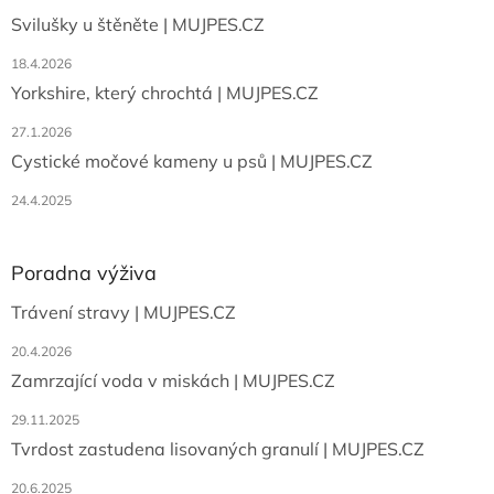
t
í
Svilušky u štěněte | MUJPES.CZ
í
p
r
18.4.2026
v
Yorkshire, který chrochtá | MUJPES.CZ
k
y
27.1.2026
v
ý
Cystické močové kameny u psů | MUJPES.CZ
p
i
24.4.2025
s
u
Poradna výživa
Trávení stravy | MUJPES.CZ
20.4.2026
Zamrzající voda v miskách | MUJPES.CZ
29.11.2025
Tvrdost zastudena lisovaných granulí | MUJPES.CZ
20.6.2025