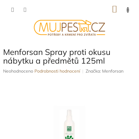
Přejít
NÁKU
na
obsah
KOŠÍK
Menforsan Spray proti okusu
nábytku a předmětů 125ml
Průměrné
Neohodnoceno
Podrobnosti hodnocení
Značka:
Menforsan
hodnocení
produktu
je
0,0
z
5
hvězdiček.