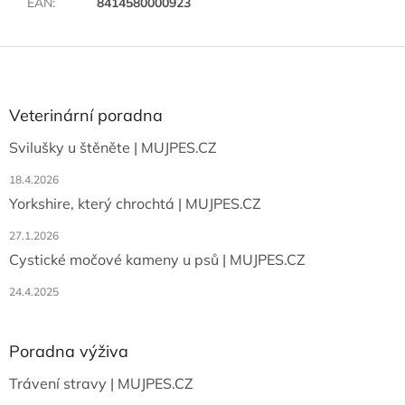
EAN
:
8414580000923
Z
á
p
a
Veterinární poradna
t
Svilušky u štěněte | MUJPES.CZ
í
18.4.2026
Yorkshire, který chrochtá | MUJPES.CZ
27.1.2026
Cystické močové kameny u psů | MUJPES.CZ
24.4.2025
Poradna výživa
Trávení stravy | MUJPES.CZ