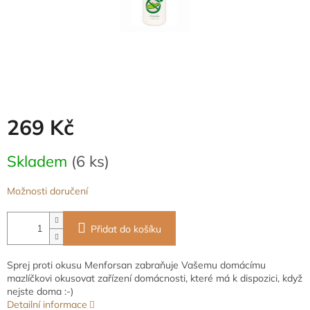
269 Kč
Měrná
Skladem
(6 ks)
cena:
Možnosti doručení
Přidat do košíku
Sprej proti okusu Menforsan zabraňuje Vašemu domácímu
mazlíčkovi okusovat zařízení domácnosti, které má k dispozici, když
nejste doma :-)
Detailní informace