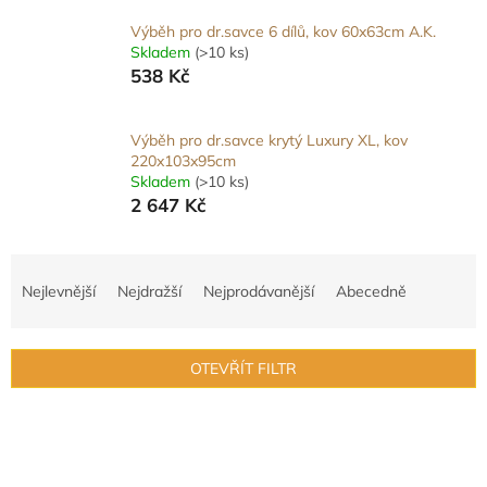
Výběh pro dr.savce 6 dílů, kov 60x63cm A.K.
Skladem
(>10 ks)
538 Kč
Výběh pro dr.savce krytý Luxury XL, kov
220x103x95cm
Skladem
(>10 ks)
2 647 Kč
Ř
a
Nejlevnější
Nejdražší
Nejprodávanější
Abecedně
z
e
n
OTEVŘÍT FILTR
í
p
V
r
ý
o
p
d