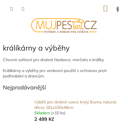
Přejít
NÁKU
na
obsah
KOŠÍK
králíkárny a výběhy
Chovná zařízení pro drobné hlodavce, morčata a králíky.
Králíkárny a výběhy pro venkovní použití s ochranou proti
podhrabání a dravcům.
Nejprodávanější
Výběh pro drobné savce krytý Bunny natural,
dřevo 181x100x48cm
Skladem
(>10 ks)
2 499 Kč