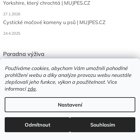
Yorkshire, který chrochtá | MUJPES.CZ
k
y
27.1.2026
v
ý
Cystické močové kameny u psů | MUJPES.CZ
p
i
24.4.2025
s
u
Poradna výživa
Trávení stravy | MUJPES.CZ
Používáme cookies, abychom Vám umožnili pohodlné
prohlížení webu a díky analýze provozu webu neustále
20.4.2026
zlepšovali jeho funkce, výkon a použitelnost.
Více
Zamrzající voda v miskách | MUJPES.CZ
informací
zde
.
29.11.2025
Tvrdost zastudena lisovaných granulí | MUJPES.CZ
Nastavení
20.6.2025
Odmítnout
Souhlasím
BLOG