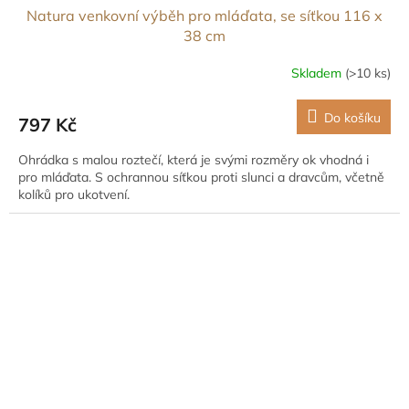
Natura venkovní výběh pro mláďata, se síťkou 116 x
38 cm
Skladem
(>10 ks)
Do košíku
797 Kč
Ohrádka s malou roztečí, která je svými rozměry ok vhodná i
pro mláďata. S ochrannou síťkou proti slunci a dravcům, včetně
kolíků pro ukotvení.