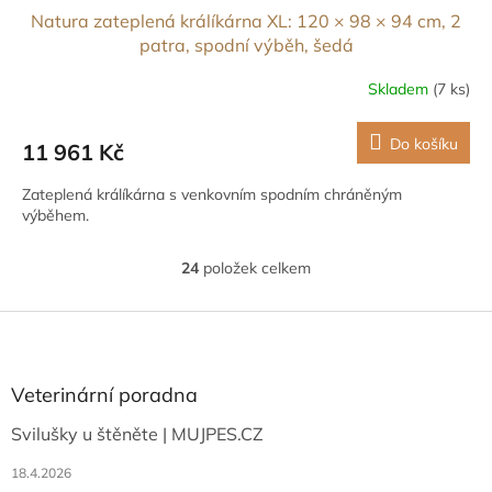
Natura zateplená králíkárna XL: 120 × 98 × 94 cm, 2
patra, spodní výběh, šedá
Skladem
(7 ks)
Do košíku
11 961 Kč
Zateplená králíkárna s venkovním spodním chráněným
výběhem.
24
položek celkem
O
v
l
Z
á
á
d
p
a
a
Veterinární poradna
c
t
í
Svilušky u štěněte | MUJPES.CZ
í
p
r
18.4.2026
v