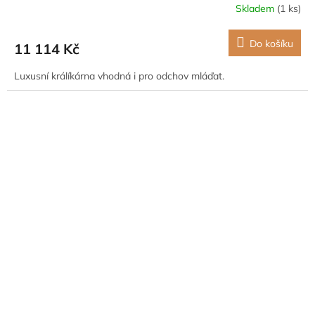
Skladem
(1 ks)
Do košíku
11 114 Kč
Luxusní králíkárna vhodná i pro odchov mláďat.