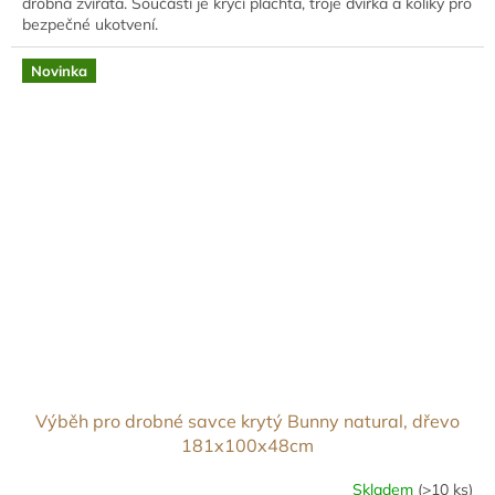
drobná zvířata. Součástí je krycí plachta, troje dvířka a kolíky pro
bezpečné ukotvení.
Novinka
Výběh pro drobné savce krytý Bunny natural, dřevo
181x100x48cm
Skladem
(>10 ks)