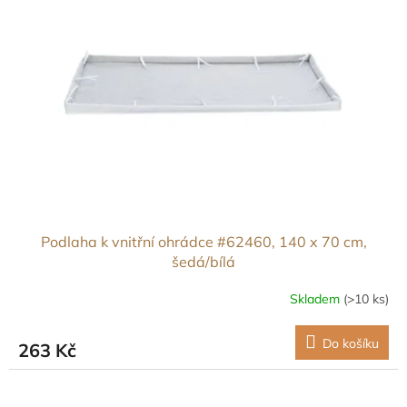
i
u
s
k
p
t
r
ů
o
d
u
k
t
ů
Podlaha k vnitřní ohrádce #62460, 140 x 70 cm,
šedá/bílá
Skladem
(>10 ks)
Do košíku
263 Kč