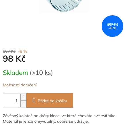
107 Kč
–8 %
107 Kč
–8 %
98 Kč
Měrná
Skladem
(>10 ks)
cena:
Možnosti doručení
Přidat do košíku
Závěsný kolotoč na dráty klece, ve které chováte své zvířátko.
Materiál je lehce omyvatelný, dobře se udržuje.