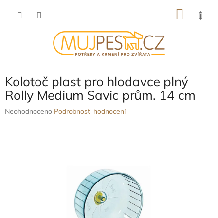
Přejít
NÁKU
na
obsah
KOŠÍK
Kolotoč plast pro hlodavce plný
Rolly Medium Savic prům. 14 cm
Průměrné
Neohodnoceno
Podrobnosti hodnocení
hodnocení
produktu
je
0,0
z
5
hvězdiček.