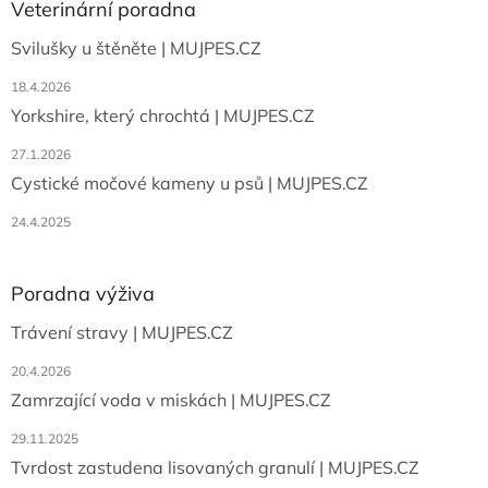
a
Veterinární poradna
t
Svilušky u štěněte | MUJPES.CZ
í
18.4.2026
Yorkshire, který chrochtá | MUJPES.CZ
27.1.2026
Cystické močové kameny u psů | MUJPES.CZ
24.4.2025
Poradna výživa
Trávení stravy | MUJPES.CZ
20.4.2026
Zamrzající voda v miskách | MUJPES.CZ
29.11.2025
Tvrdost zastudena lisovaných granulí | MUJPES.CZ