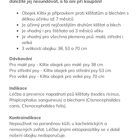
důležité jej nesundávat, a to ani při koupání!
Obojek Kiltix je přípravkem proti klíšťatům a blechám s
délkou účinku až 7 měsíců
Je účinný proti nejčastějším druhům klíšťat a blech
Je vhodný i pro štěňata od 3 měsíců věku
Je vhodný pro všechna plemena psů: malá, střední i
velká
3 velikosti obojku: 38, 53 a 70 cm
Dávkování
Pro malé psy - Kiltix obojek pro malé psy 38 cm
Pro střední psy - Kiltix obojek pro střední psy 53 cm
Pro velké psy - Kiltix obojek pro velké psy 70 cm
Indikace
Léčba a prevence napadnuti psů klíšťaty (Ixodes ricinus,
Rhipicephalus sanguineus) a blechami (Ctenocephalides
canis, Ctenocephalides felis).
Kontraindikace
Nepoužívat na poraněnou kůži, u kachektických a
nemocných zvířat. Léčba jinými ektoparazitiky se v době
nošení obojku nedoporučuje.