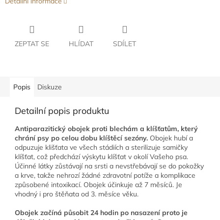
Detailní informace
ZEPTAT SE
HLÍDAT
SDÍLET
Popis
Diskuze
Detailní popis produktu
Antiparazitický obojek proti blechám a klíšťatům, který
chrání psy po celou dobu klíštěcí sezóny.
Obojek hubí a
odpuzuje klišťata ve všech stádiích a sterilizuje samičky
klíšťat, což předchází výskytu klíšťat v okolí Vašeho psa.
Účinné látky zůstávají na srsti a nevstřebávají se do pokožky
a krve, takže nehrozí žádné zdravotní potíže a komplikace
způsobené intoxikací. Obojek účinkuje až 7 měsíců. Je
vhodný i pro štěňata od 3. měsíce věku.
Obojek začíná působit 24 hodin po nasazení proto je