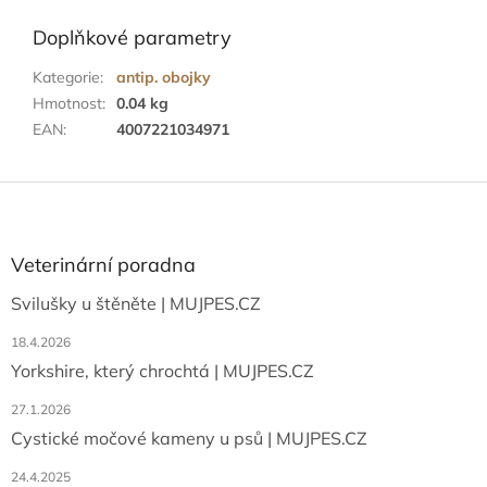
Doplňkové parametry
Kategorie
:
antip. obojky
Hmotnost
:
0.04 kg
EAN
:
4007221034971
Z
á
p
a
Veterinární poradna
t
Svilušky u štěněte | MUJPES.CZ
í
18.4.2026
Yorkshire, který chrochtá | MUJPES.CZ
27.1.2026
Cystické močové kameny u psů | MUJPES.CZ
24.4.2025