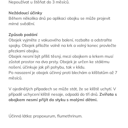
Nepoužívat u štěňat do 3 měsíců.
Nežádoucí účinky
Během několika dnů po aplikaci obojku se může projevit
mírné svědění.
Způsob podání
Obojek vyjměte z vakuového balení, rozbalte a odstraňte
spojky. Obojek přiložte volně na krk a volný konec provlečte
přezkami obojku.
Obojek nesmí být příliš těsný, mezi obojkem a krkem musí
zůstat prostor na dva prsty. Obojek je určen ke stálému
nošení, účinkuje jak při pohybu, tak v klidu.
Po nasazení je obojek účinný proti blechám a klíšťatům až 7
měsíců.
V ojedinělých případech se může stát, že se klíště uchytí. V
případě uchycení klíště nesaje, odpadá do tří dnů.
Zvířata s
obojkem nesmí přijít do styku s malými dětmi.
Účinná látka: propoxurum, flumethrinum.