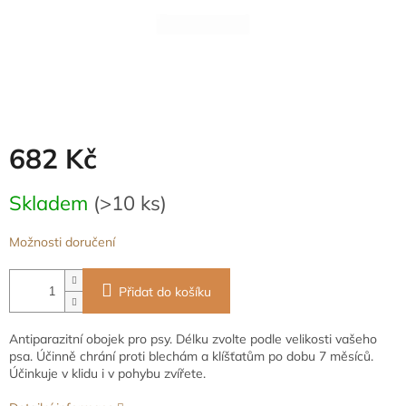
682 Kč
Měrná
Skladem
(>10 ks)
cena:
Možnosti doručení
Přidat do košíku
Antiparazitní obojek pro psy. Délku zvolte podle velikosti vašeho
psa. Účinně chrání proti blechám a klíšťatům po dobu 7 měsíců.
Účinkuje v klidu i v pohybu zvířete.