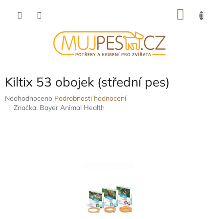
Přejít
NÁKU
na
obsah
KOŠÍK
Kiltix 53 obojek (střední pes)
Průměrné
Neohodnoceno
Podrobnosti hodnocení
hodnocení
Značka:
Bayer Animal Health
produktu
je
0,0
z
5
hvězdiček.