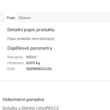
Popis
Diskuze
Detailní popis produktu
Popis produktu není dostupný
Doplňkové parametry
Kategorie
:
MENU
Hmotnost
:
0.072 kg
EAN
:
5025659221151
Z
á
p
a
Veterinární poradna
t
Svilušky u štěněte | MUJPES.CZ
í