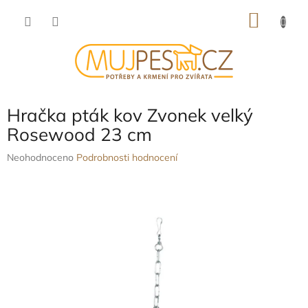
Přejít
NÁKU
na
obsah
KOŠÍK
Hračka pták kov Zvonek velký
Rosewood 23 cm
Průměrné
Neohodnoceno
Podrobnosti hodnocení
hodnocení
produktu
je
0,0
z
5
hvězdiček.