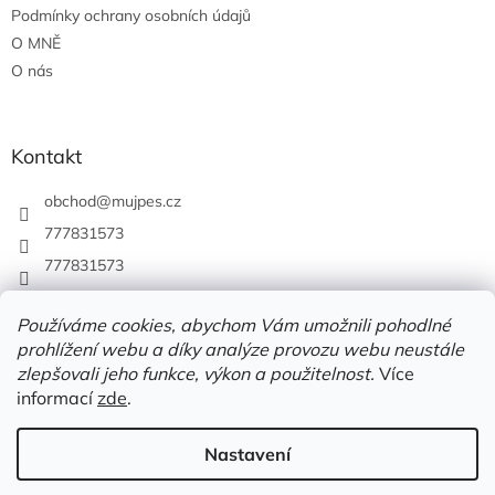
Podmínky ochrany osobních údajů
O MNĚ
O nás
Kontakt
obchod
@
mujpes.cz
777831573
777831573
Používáme cookies, abychom Vám umožnili pohodlné
prohlížení webu a díky analýze provozu webu neustále
zlepšovali jeho funkce, výkon a použitelnost.
Více
informací
zde
.
Nastavení
Vytvořil Shoptet