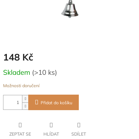
148 Kč
Měrná
Skladem
(>10 ks)
cena:
Možnosti doručení
Přidat do košíku
ZEPTAT SE
HLÍDAT
SDÍLET