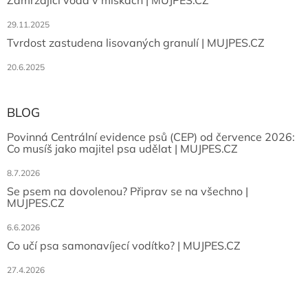
Zamrzající voda v miskách | MUJPES.CZ
29.11.2025
Tvrdost zastudena lisovaných granulí | MUJPES.CZ
20.6.2025
BLOG
Povinná Centrální evidence psů (CEP) od července 2026:
Co musíš jako majitel psa udělat | MUJPES.CZ
8.7.2026
Se psem na dovolenou? Připrav se na všechno |
MUJPES.CZ
6.6.2026
Co učí psa samonavíjecí vodítko? | MUJPES.CZ
27.4.2026