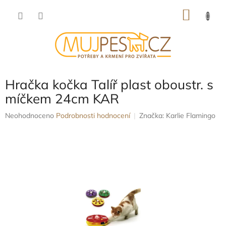
Přejít
NÁKU
na
obsah
KOŠÍK
Hračka kočka Talíř plast oboustr. s
míčkem 24cm KAR
Průměrné
Neohodnoceno
Podrobnosti hodnocení
Značka:
Karlie Flamingo
hodnocení
produktu
je
0,0
z
5
hvězdiček.