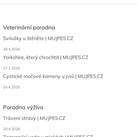
Z
á
p
a
Veterinární poradna
t
Svilušky u štěněte | MUJPES.CZ
í
18.4.2026
Yorkshire, který chrochtá | MUJPES.CZ
27.1.2026
Cystické močové kameny u psů | MUJPES.CZ
24.4.2025
Poradna výživa
Trávení stravy | MUJPES.CZ
20.4.2026