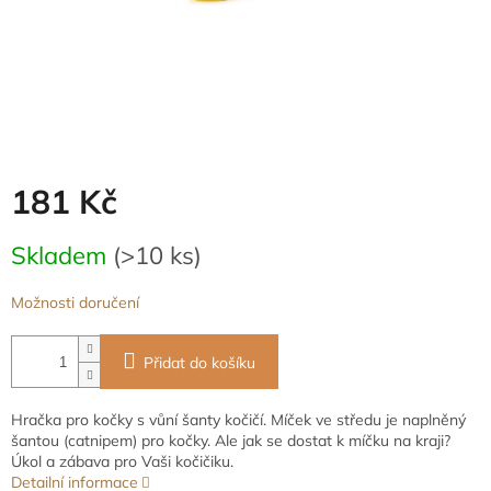
181 Kč
Měrná
Skladem
(>10 ks)
cena:
Možnosti doručení
Přidat do košíku
Hračka pro kočky s vůní šanty kočičí. Míček ve středu je naplněný
šantou (catnipem) pro kočky. Ale jak se dostat k míčku na kraji?
Úkol a zábava pro Vaši kočičiku.
Detailní informace