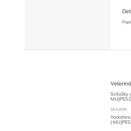
Det
Popi
Z
á
p
a
t
Veterin
í
Svilušky 
MUJPES.
18.4.2026
Yorkshire
| MUJPES