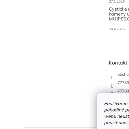
27.1.2026
Cystické
kameny u
MUJPES.
24.4.2025
Kontakt
obcho
77783
77783
Používáme 
pohodlné pr
webu neustá
použitelnos