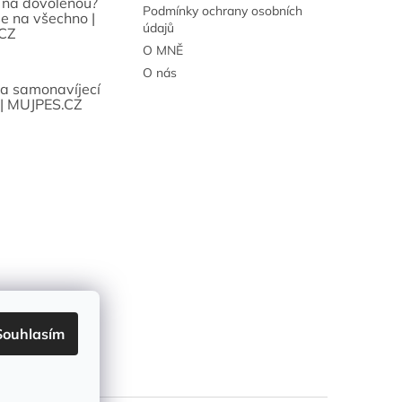
 na dovolenou?
Podmínky ochrany osobních
se na všechno |
údajů
CZ
O MNĚ
O nás
sa samonavíjecí
 | MUJPES.CZ
Souhlasím