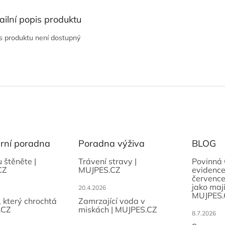
ailní popis produktu
s produktu není dostupný
ární poradna
Poradna výživa
BLOG
u štěněte |
Trávení stravy |
Povinná 
CZ
MUJPES.CZ
evidence
července
jako maji
20.4.2026
MUJPES.
, který chrochtá
Zamrzající voda v
.CZ
miskách | MUJPES.CZ
8.7.2026