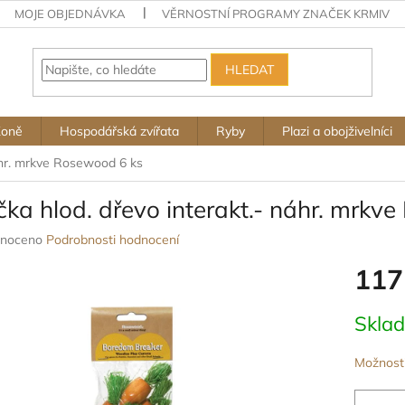
MOJE OBJEDNÁVKA
VĚRNOSTNÍ PROGRAMY ZNAČEK KRMIV
HLEDAT
Koně
Hospodářská zvířata
Ryby
Plazi a obojživelníci
áhr. mrkve Rosewood 6 ks
ka hlod. dřevo interakt.- náhr. mrkv
né
noceno
Podrobnosti hodnocení
ení
117
u
Měrná
Skla
cena:
ek.
Možnosti