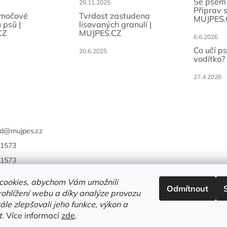
Se psem
29.11.2025
Připrav 
 močové
Tvrdost zastudena
MUJPES.
 psů |
lisovaných granulí |
CZ
MUJPES.CZ
6.6.2026
Co učí p
20.6.2025
vodítko?
27.4.2026
d
@
mujpes.cz
1573
1573
cookies, abychom Vám umožnili
Odmítnout
ohlížení webu a díky analýze provozu
le zlepšovali jeho funkce, výkon a
t.
Více informací
zde
.