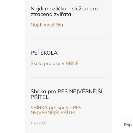
n
e
Najdi mazlíčka - služba pro
l
ztracená zvířata
Najdi mazlíčka
PSÍ ŠKOLA
Škola pro psy v BRNĚ
Sbírka pro PES NEJVĚRNĚJŠÍ
PŘÍTEL
SBÍRKA pro spolek PES
NEJVĚRNĚJŠÍ PŘÍTEL
1.12.2021
Popi