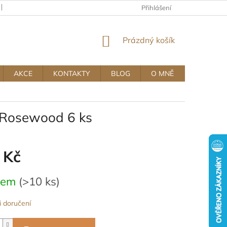
KAMENNÝ OBCHOD
OBCHODNÍ A REKLAMAČNÍ PODMÍNKY MUJ
Přihlášení
NÁKUPNÍ
Prázdný košík
KOŠÍK
AKCE
KONTAKTY
BLOG
O MNĚ
e Rosewood 6 ks
 Kč
dem
(>10 ks)
 doručení