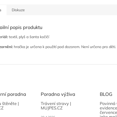
s
Diskuze
ailní popis produktu
riál:
textil, plyš a šanta kočičí
ornění:
hračka je určena k použití pod dozorem. Není určeno pro děti.
ární poradna
Poradna výživa
BLOG
u štěněte |
Trávení stravy |
Povinná 
CZ
MUJPES.CZ
evidence
července
jako maji