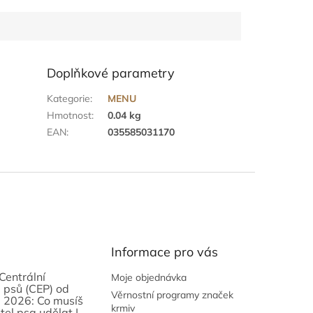
Doplňkové parametry
Kategorie
:
MENU
Hmotnost
:
0.04 kg
EAN
:
035585031170
Informace pro vás
Centrální
Moje objednávka
 psů (CEP) od
Věrnostní programy značek
 2026: Co musíš
krmiv
tel psa udělat |