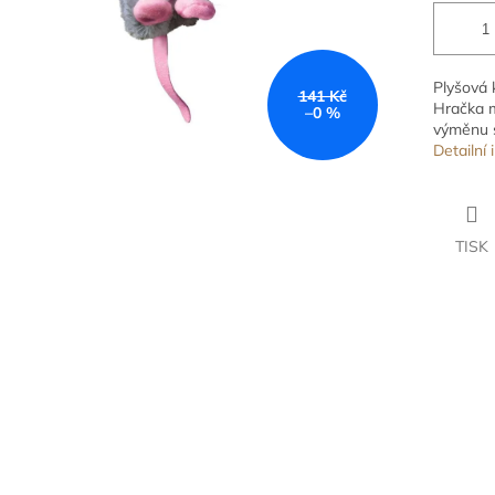
Plyšová 
141 Kč
Hračka m
–0 %
výměnu s
Detailní
TISK