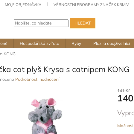
MOJE OBJEDNÁVKA
VĚRNOSTNÍ PROGRAMY ZNAČEK KRMIV
HLEDAT
Koně
Hospodářská zvířata
Ryby
Plazi a obojživelníci
pem KONG
čka cat plyš Krysa s catnipem KONG
né
noceno
Podrobnosti hodnocení
ení
u
141 Kč
140
Měrná
Vypr
cena:
ek.
Možnosti