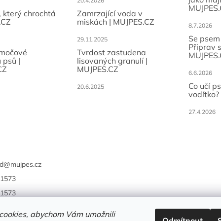
20.4.2026
MUJPES.
, který chrochtá
Zamrzající voda v
.CZ
miskách | MUJPES.CZ
8.7.2026
Se psem
29.11.2025
Připrav 
 močové
Tvrdost zastudena
MUJPES.
 psů |
lisovaných granulí |
CZ
MUJPES.CZ
6.6.2026
Co učí p
20.6.2025
vodítko?
27.4.2026
d
@
mujpes.cz
1573
1573
cookies, abychom Vám umožnili
Odmítnout