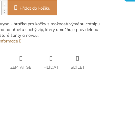
Přidat do košíku
krysa - hračka pro kočky s možností výměnu catnipu.
á na hřbetu suchý zip, který umožňuje pravidelnou
taré šanty a novou.
 informace
ZEPTAT SE
HLÍDAT
SDÍLET