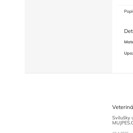
Popi
Det
Mate
Upoz
Z
á
p
a
t
Veterin
í
Svilušky 
MUJPES.