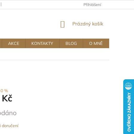
KAMENNÝ OBCHOD
OBCHODNÍ A REKLAMAČNÍ PODMÍNKY MUJ
Přihlášení
NÁKUPNÍ
Prázdný košík
KOŠÍK
AKCE
KONTAKTY
BLOG
O MNĚ
–0 %
 Kč
odáno
 doručení