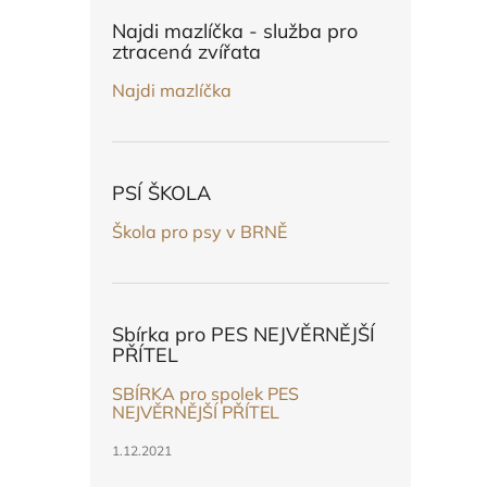
n
e
Najdi mazlíčka - služba pro
l
ztracená zvířata
Najdi mazlíčka
PSÍ ŠKOLA
Škola pro psy v BRNĚ
Sbírka pro PES NEJVĚRNĚJŠÍ
PŘÍTEL
SBÍRKA pro spolek PES
NEJVĚRNĚJŠÍ PŘÍTEL
1.12.2021