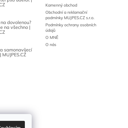
CZ
Kamenný obchod
Obchodní a reklamační
podmínky MUJPES.CZ s.r.o.
 na dovolenou?
Podmínky ochrany osobních
se na všechno |
údajů
CZ
O MNĚ
O nás
sa samonavíjecí
 | MUJPES.CZ
Souhlasím