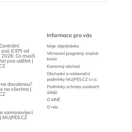
Informace pro vás
Centrální
Moje objednávka
 psů (CEP) od
Věrnostní programy značek
 2026: Co musíš
krmiv
tel psa udělat |
CZ
Kamenný obchod
Obchodní a reklamační
podmínky MUJPES.CZ s.r.o.
 na dovolenou?
Podmínky ochrany osobních
se na všechno |
údajů
CZ
O MNĚ
O nás
sa samonavíjecí
 | MUJPES.CZ