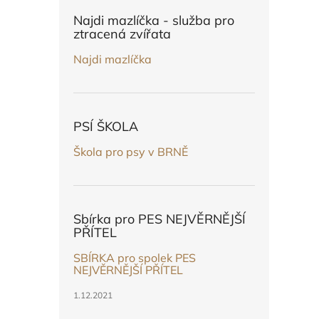
n
e
Najdi mazlíčka - služba pro
l
ztracená zvířata
Najdi mazlíčka
PSÍ ŠKOLA
Škola pro psy v BRNĚ
Sbírka pro PES NEJVĚRNĚJŠÍ
PŘÍTEL
SBÍRKA pro spolek PES
NEJVĚRNĚJŠÍ PŘÍTEL
1.12.2021