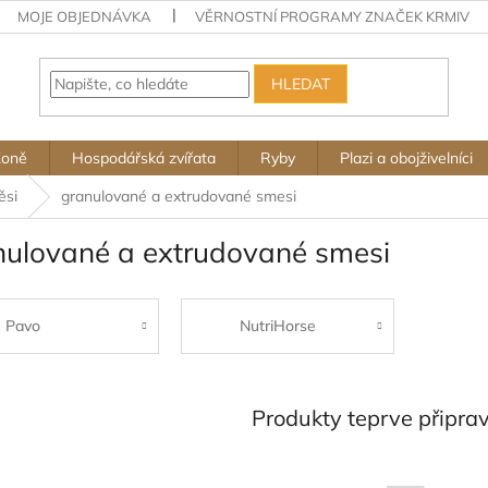
MOJE OBJEDNÁVKA
VĚRNOSTNÍ PROGRAMY ZNAČEK KRMIV
HLEDAT
Koně
Hospodářská zvířata
Ryby
Plazi a obojživelníci
ěsi
granulované a extrudované smesi
nulované a extrudované smesi
Pavo
NutriHorse
Produkty teprve připra