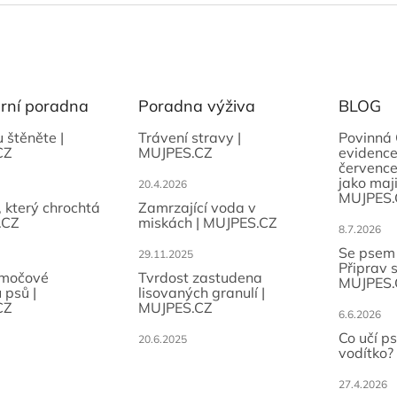
ární poradna
Poradna výživa
BLOG
u štěněte |
Trávení stravy |
Povinná 
CZ
MUJPES.CZ
evidence
července
jako maji
20.4.2026
MUJPES.
, který chrochtá
Zamrzající voda v
.CZ
miskách | MUJPES.CZ
8.7.2026
Se psem
29.11.2025
Připrav 
 močové
Tvrdost zastudena
MUJPES.
 psů |
lisovaných granulí |
CZ
MUJPES.CZ
6.6.2026
Co učí p
20.6.2025
vodítko?
27.4.2026