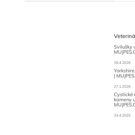
Z
á
p
a
t
Veterin
í
Svilušky 
MUJPES.
18.4.2026
Yorkshire
| MUJPES
27.1.2026
Cystické
kameny u
MUJPES.
24.4.2025