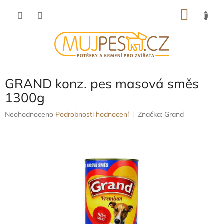
Přejít
NÁKU
na
obsah
KOŠÍK
GRAND konz. pes masová směs
1300g
Průměrné
Neohodnoceno
Podrobnosti hodnocení
Značka:
Grand
hodnocení
produktu
je
0,0
z
5
hvězdiček.