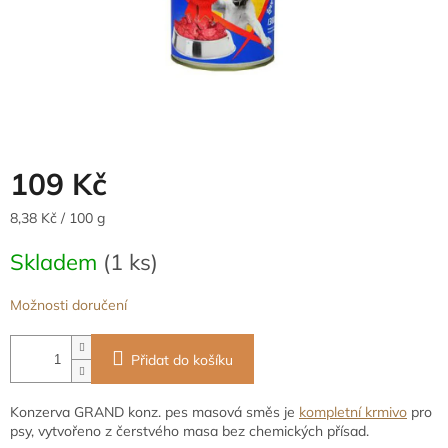
109 Kč
Měrná
8,38 Kč / 100 g
cena:
Skladem
(1 ks)
Možnosti doručení
Přidat do košíku
Konzerva GRAND konz. pes masová směs je
kompletní krmivo
pro
psy, vytvořeno z čerstvého masa bez chemických přísad.