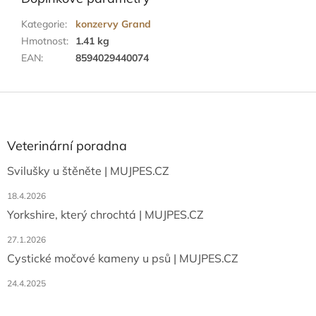
Kategorie
:
konzervy Grand
Hmotnost
:
1.41 kg
EAN
:
8594029440074
Z
á
p
a
Veterinární poradna
t
Svilušky u štěněte | MUJPES.CZ
í
18.4.2026
Yorkshire, který chrochtá | MUJPES.CZ
27.1.2026
Cystické močové kameny u psů | MUJPES.CZ
24.4.2025