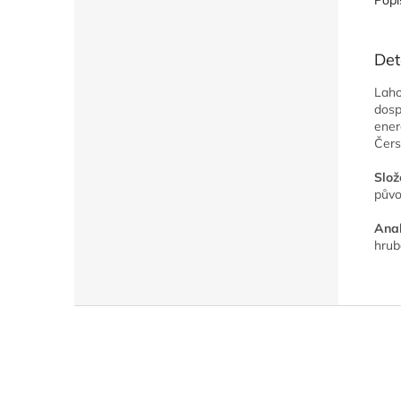
Popi
Det
Laho
dosp
ener
Čers
Slož
půvo
Anal
hrub
Z
á
p
a
t