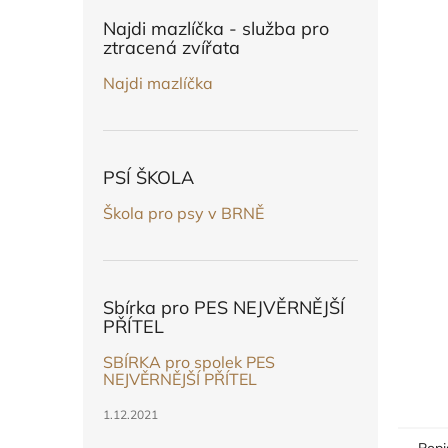
n
e
Najdi mazlíčka - služba pro
l
ztracená zvířata
Najdi mazlíčka
PSÍ ŠKOLA
Škola pro psy v BRNĚ
Sbírka pro PES NEJVĚRNĚJŠÍ
PŘÍTEL
SBÍRKA pro spolek PES
NEJVĚRNĚJŠÍ PŘÍTEL
1.12.2021