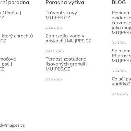
ární poradna
Poradna výživa
BLOG
u štěněte |
Trávení stravy |
Povinná 
CZ
MUJPES.CZ
evidence
července
jako maji
20.4.2026
MUJPES.
, který chrochtá
Zamrzající voda v
.CZ
miskách | MUJPES.CZ
8.7.2026
Se psem
29.11.2025
Připrav 
 močové
Tvrdost zastudena
MUJPES.
 psů |
lisovaných granulí |
CZ
MUJPES.CZ
6.6.2026
Co učí p
20.6.2025
vodítko?
27.4.2026
d
@
mujpes.cz