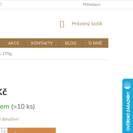
KAMENNÝ OBCHOD
OBCHODNÍ A REKLAMAČNÍ PODMÍNKY MUJ
Přihlášení
NÁKUPNÍ
Prázdný košík
KOŠÍK
AKCE
KONTAKTY
BLOG
O MNĚ
s 170g
Kč
dem
(>10 ks)
 doručení