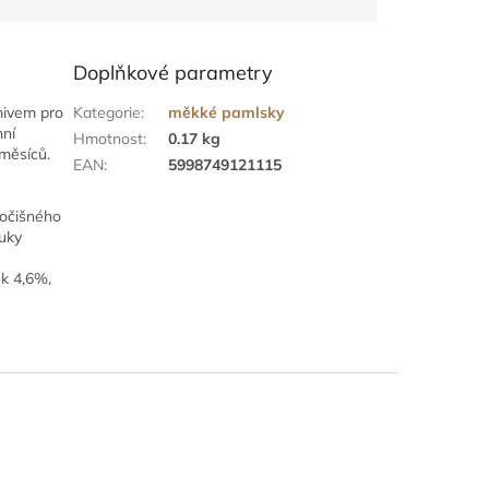
Doplňkové parametry
mivem pro
Kategorie
:
měkké pamlsky
nní
Hmotnost
:
0.17 kg
měsíců.
EAN
:
5998749121115
vočišného
tuky
ek 4,6%,