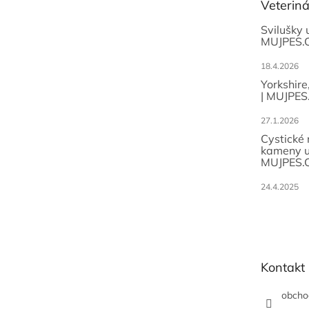
Veterin
í
Svilušky 
MUJPES.
18.4.2026
Yorkshire
| MUJPES
27.1.2026
Cystické
kameny u
MUJPES.
24.4.2025
Kontakt
obcho