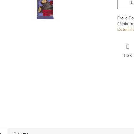
Frolic P
účinkem 
Detailní
TISK