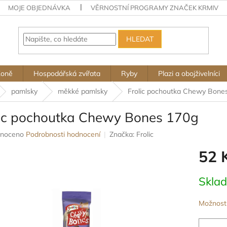
MOJE OBJEDNÁVKA
VĚRNOSTNÍ PROGRAMY ZNAČEK KRMIV
HLEDAT
Koně
Hospodářská zvířata
Ryby
Plazi a obojživelníci
pamlsky
měkké pamlsky
Frolic pochoutka Chewy Bone
lic pochoutka Chewy Bones 170g
né
noceno
Podrobnosti hodnocení
Značka:
Frolic
ení
52 
u
Měrná
Skla
cena:
ek.
Možnosti