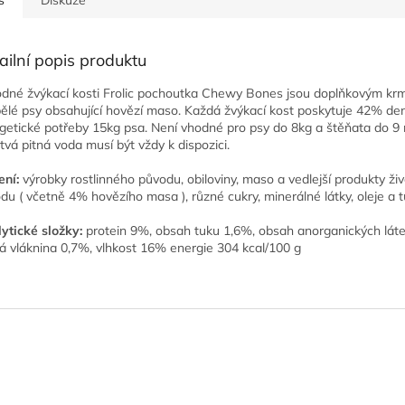
s
Diskuze
ailní popis produktu
dné žvýkací kosti Frolic pochoutka Chewy Bones jsou doplňkovým kr
ělé psy obsahující hovězí maso. Každá žvýkací kost poskytuje 42% de
getické potřeby 15kg psa. Není vhodné pro psy do 8kg a štěňata do 9 
tvá pitná voda musí být vždy k dispozici.
ení:
výrobky rostlinného původu, obiloviny, maso a vedlejší produkty ži
du ( včetně 4% hovězího masa ), různé cukry, minerálné látky, oleje a 
ytické složky:
protein 9%, obsah tuku 1,6%, obsah anorganických lát
á vláknina 0,7%, vlhkost 16% energie 304 kcal/100 g