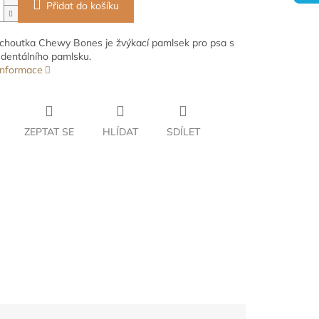
Přidat do košíku
ochoutka Chewy Bones je žvýkací pamlsek pro psa s
dentálního pamlsku.
 informace
ZEPTAT SE
HLÍDAT
SDÍLET