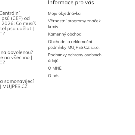
Informace pro vás
Centrální
Moje objednávka
 psů (CEP) od
Věrnostní programy značek
 2026: Co musíš
krmiv
tel psa udělat |
CZ
Kamenný obchod
Obchodní a reklamační
podmínky MUJPES.CZ s.r.o.
 na dovolenou?
Podmínky ochrany osobních
se na všechno |
údajů
CZ
O MNĚ
O nás
sa samonavíjecí
 | MUJPES.CZ