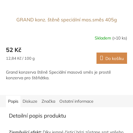
GRAND konz. štěně speciální mas.směs 405g
Skladem
(>10 ks)
52 Kč
Měrná
12,84 Kč / 100 g
Do košíku
cena:
Grand konzerva štěně Speciální masová směs je prostě
konzerva pro štěňátka.
Popis
Diskuze
Značka
Ostatní informace
Detailní popis produktu
Zjemňující
efekt:
Díky jemné čisticí bázi zůstane srst vašeho