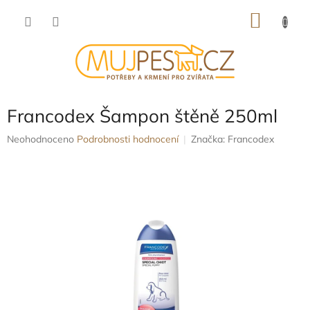
Přejít
NÁKU
na
obsah
KOŠÍK
Francodex Šampon štěně 250ml
Průměrné
Neohodnoceno
Podrobnosti hodnocení
Značka:
Francodex
hodnocení
produktu
je
0,0
z
5
hvězdiček.