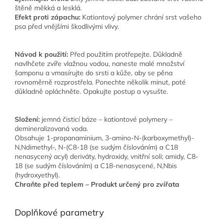
štěně měkká a lesklá.
Efekt proti zápachu:
Kationtový polymer chrání srst vašeho
psa před vnějšími škodlivými vlivy.
Návod k použití
:
Před použitím protřepejte. Důkladně
navlhčete zvíře vlažnou vodou, naneste malé množství
šamponu a vmasírujte do srsti a kůže, aby se pěna
rovnoměrně rozprostřela. Ponechte několik minut, poté
důkladně opláchněte. Opakujte postup a vysušte.
Složení:
jemná čisticí báze – kationtové polymery –
demineralizovaná voda.
Obsahuje 1-propanaminium, 3-amino-N-(karboxymethyl)-
N,Ndimethyl-, N-(C8-18 (se sudým číslováním) a C18
nenasycený acyl) deriváty, hydroxidy, vnitřní soli; amidy, C8-
18 (se sudým číslováním) a C18-nenasycené, N,Nbis
(hydroxyethyl).
Chraňte před teplem
– Produkt určený pro zvířata
Doplňkové parametry