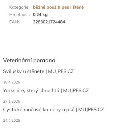
Kategorie
:
běžné použití pes i štěně
Hmotnost
:
0.24 kg
EAN
:
3283021724484
Z
á
p
a
Veterinární poradna
t
Svilušky u štěněte | MUJPES.CZ
í
18.4.2026
Yorkshire, který chrochtá | MUJPES.CZ
27.1.2026
Cystické močové kameny u psů | MUJPES.CZ
24.4.2025