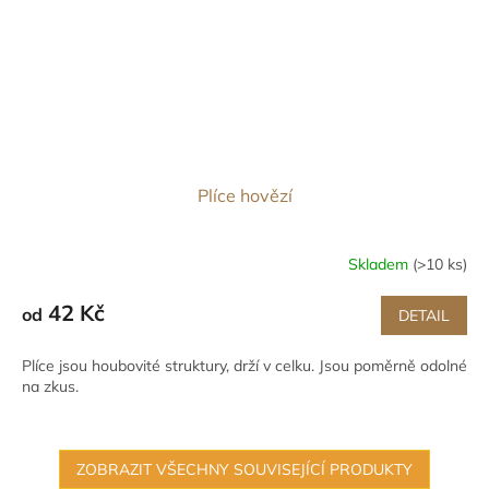
Plíce hovězí
Skladem
(>10 ks)
42 Kč
od
DETAIL
Plíce jsou houbovité struktury, drží v celku. Jsou poměrně odolné
na zkus.
ZOBRAZIT VŠECHNY SOUVISEJÍCÍ PRODUKTY