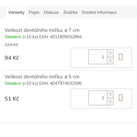
Varianty
Popis
Diskuze
Značka
Ostatní informace
Velikost dentálního míčku: ø 7 cm
Skladem
(>10 ks)
EAN:
4011905032894
124 Kč
Do 
94 Kč
Velikost dentálního míčku: ø 5 cm
Skladem
(>10 ks)
EAN:
4047974032596
Do 
51 Kč
Z
á