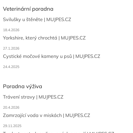
p
a
Veterinární poradna
t
Svilušky u štěněte | MUJPES.CZ
í
18.4.2026
Yorkshire, který chrochtá | MUJPES.CZ
27.1.2026
Cystické močové kameny u psů | MUJPES.CZ
24.4.2025
Poradna výživa
Trávení stravy | MUJPES.CZ
20.4.2026
Zamrzající voda v miskách | MUJPES.CZ
29.11.2025