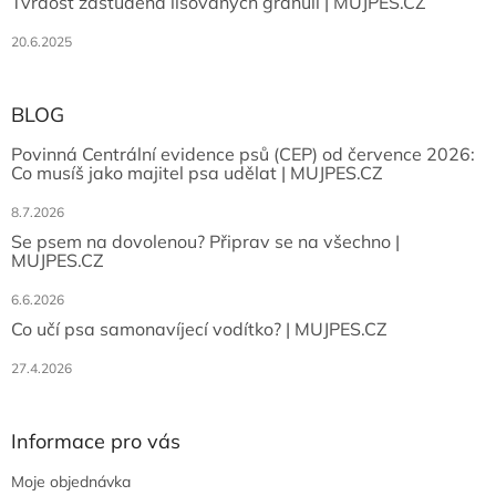
Tvrdost zastudena lisovaných granulí | MUJPES.CZ
20.6.2025
BLOG
Povinná Centrální evidence psů (CEP) od července 2026:
Co musíš jako majitel psa udělat | MUJPES.CZ
8.7.2026
Se psem na dovolenou? Připrav se na všechno |
MUJPES.CZ
6.6.2026
Co učí psa samonavíjecí vodítko? | MUJPES.CZ
27.4.2026
Informace pro vás
Moje objednávka