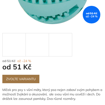
od 51 Kč
až –24 %
od 51 Kč
až –24 %
od
51 Kč
Měrná
cena:
ZVOLTE VARIANTU
Míček pro psy s vůní máty, který psa nejen zabaví svým pohybem a
možností žvýkání a okusování, ale svou vůní mu osvěží i dech. Do
drážek lze zasunout pamlsky. Dva různé rozměry.