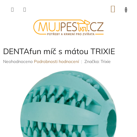
Přejít
NÁKU
na
obsah
KOŠÍK
DENTAfun míč s mátou TRIXIE
Průměrné
Neohodnoceno
Podrobnosti hodnocení
Značka:
Trixie
hodnocení
produktu
je
0,0
z
5
hvězdiček.