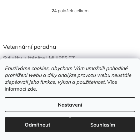
24
položek celkem
O
v
l
Z
á
á
d
p
a
a
Veterinární poradna
c
t
í
Svilušky u štěněte | MUJPES.CZ
í
p
r
Používáme cookies, abychom Vám umožnili pohodlné
18.4.2026
v
prohlížení webu a díky analýze provozu webu neustále
Yorkshire, který chrochtá | MUJPES.CZ
k
zlepšovali jeho funkce, výkon a použitelnost.
Více
y
informací
zde
.
27.1.2026
v
ý
Cystické močové kameny u psů | MUJPES.CZ
p
Nastavení
i
24.4.2025
s
u
Odmítnout
Souhlasím
Poradna výživa
Trávení stravy | MUJPES.CZ