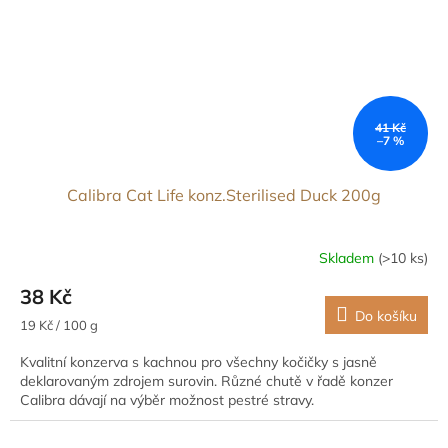
41 Kč
–7 %
Calibra Cat Life konz.Sterilised Duck 200g
Skladem
(>10 ks)
38 Kč
Do košíku
Měrná
19 Kč / 100 g
cena:
Kvalitní konzerva s kachnou pro všechny kočičky s jasně
deklarovaným zdrojem surovin. Různé chutě v řadě konzer
Calibra dávají na výběr možnost pestré stravy.