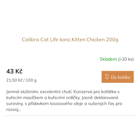
Calibra Cat Life konz.Kitten Chicken 200g
Skladem
(>10 ks)
43 Kč
Do košíku
Měrná
21,50 Kč / 100 g
cena:
Jemná složením, excelentní chutí. Konzerva pro koťátka s
kuřecím masíčkem a kuřecími srdíčky. Jasně deklarované
suroviny, s přídavkem lososového oleje a sušených řas pro
rozvoj...