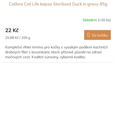
Calibra Cat Life kapsa Sterilised Duck in gravy 85g
Skladem
(>10 ks)
22 Kč
Do košíku
Měrná
25,88 Kč / 100 g
cena:
Kompletní vlhké krmivo pro kočky s vysokým podílem kachních
drobných filet s brusinkami, které příznivě působí na zdraví
močových cest. Kvalitní suroviny, výborná kvalita.