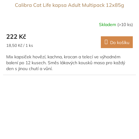
Calibra Cat Life kapsa Adult Multipack 12x85g
Skladem
(>10 ks)
222 Kč
Do košíku
Měrná
18,50 Kč / 1 ks
cena:
Mix kapsiček hovězí, kachna, krocan a telecí ve výhodném
balení po 12 kusech. Směs lákavých kousků masa pro každý
den s jinou chutí a vůní.