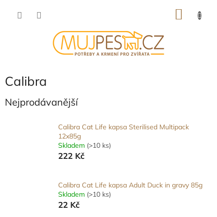
Přejít
NÁKU
na
obsah
KOŠÍK
Calibra
Nejprodávanější
Calibra Cat Life kapsa Sterilised Multipack
12x85g
Skladem
(>10 ks)
222 Kč
Calibra Cat Life kapsa Adult Duck in gravy 85g
Skladem
(>10 ks)
22 Kč