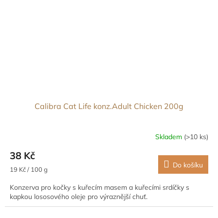
Calibra Cat Life konz.Adult Chicken 200g
Skladem
(>10 ks)
38 Kč
Do košíku
Měrná
19 Kč / 100 g
cena:
Konzerva pro kočky s kuřecím masem a kuřecími srdíčky s
kapkou lososového oleje pro výraznější chuť.