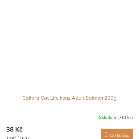
Calibra Cat Life konz.Adult Salmon 200g
Skladem
(>10 ks)
38 Kč
Do košíku
Měrná
19 Kč / 100 g