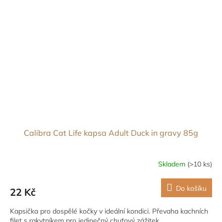
Calibra Cat Life kapsa Adult Duck in gravy 85g
Skladem
(>10 ks)
Do košíku
22 Kč
Kapsička pro dospělé kočky v ideální kondici. Převaha kachních
filet s rakytníkem pro jedinečný chuťový zážitek.