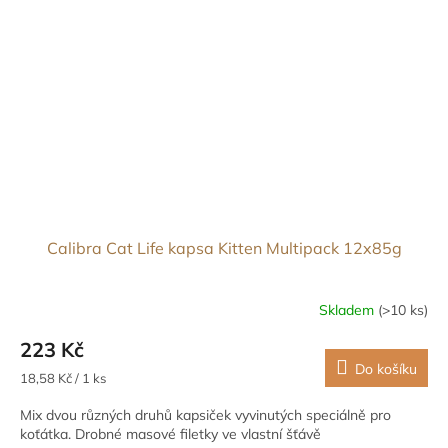
Calibra Cat Life kapsa Kitten Multipack 12x85g
Skladem
(>10 ks)
223 Kč
Do košíku
Měrná
18,58 Kč / 1 ks
cena:
Mix dvou různých druhů kapsiček vyvinutých speciálně pro
koťátka. Drobné masové filetky ve vlastní šťávě