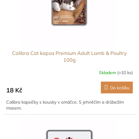
d
u
k
t
ů
Calibra Cat kapsa Premium Adult Lamb & Poultry
100g
Skladem
(>10 ks)
Do košíku
18 Kč
Calibra kapsičky s kousky v omáčce. S jehněčím a drůbežím
masem.