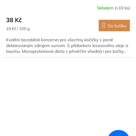
Skladem
(>10 ks)
38 Kč
Do košíku
Měrná
19 Kč / 100 g
cena:
Kvalitní bezobilná konzerva pro všechny kočičky s jasně
deklarovaným zdrojem surovin. S přídavkem lososového oleje a
taurinu. Monoproteinová dieta s jehněčím vhodná i pro kočky...