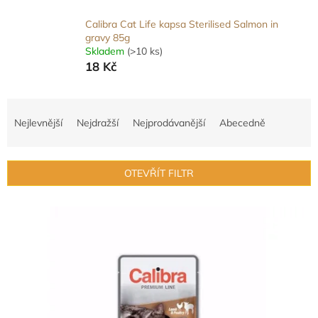
Calibra Cat Life kapsa Sterilised Salmon in
gravy 85g
Skladem
(>10 ks)
18 Kč
Ř
a
Nejlevnější
Nejdražší
Nejprodávanější
Abecedně
z
e
n
OTEVŘÍT FILTR
í
p
V
r
ý
o
p
d
i
u
s
k
p
t
r
ů
o