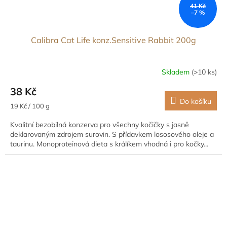
41 Kč
–7 %
Calibra Cat Life konz.Sensitive Rabbit 200g
Skladem
(>10 ks)
38 Kč
Do košíku
Měrná
19 Kč / 100 g
cena:
Kvalitní bezobilná konzerva pro všechny kočičky s jasně
deklarovaným zdrojem surovin. S přídavkem lososového oleje a
taurinu. Monoproteinová dieta s králíkem vhodná i pro kočky...