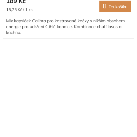
189 Kč
Do košíku
Měrná
15,75 Kč / 1 ks
cena:
Mix kapsiček Calibra pro kastrované kočky s nižším obsahem
energie pro udržení štíhlé kondice. Kombinace chutí losos a
kachna.