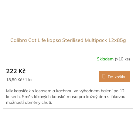
Calibra Cat Life kapsa Sterilised Multipack 12x85g
Skladem
(>10 ks)
222 Kč
Do košíku
Měrná
18,50 Kč / 1 ks
cena:
Mix kapsiček s lososem a kachnou ve výhodném balení po 12
kusech. Směs lákavých kousků masa pro každý den s lákavou
možností obměny chutí.