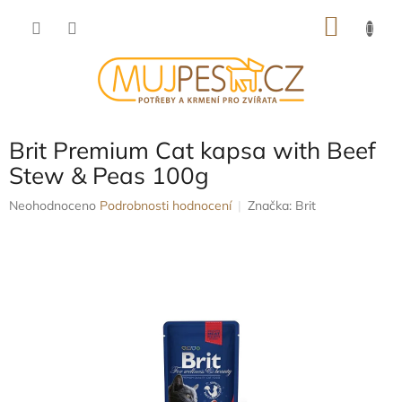
Přejít
NÁKU
na
obsah
KOŠÍK
Brit Premium Cat kapsa with Beef
Stew & Peas 100g
Průměrné
Neohodnoceno
Podrobnosti hodnocení
Značka:
Brit
hodnocení
produktu
je
0,0
z
5
hvězdiček.