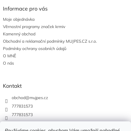
Informace pro vás
Moje objednávka
Věrnostní programy značek krmiv
Kamenný obchod
Obchodní a reklamační podmínky MUJPES.CZ s.r.o.
Podmínky ochrany osobních údajů
O MNĚ
O nás
Kontakt
obchod
@
mujpes.cz
777831573
777831573
Používáme cookies, abychom Vám umožnili pohodlné