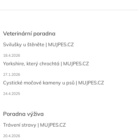
Z
á
p
a
Veterinární poradna
t
Svilušky u štěněte | MUJPES.CZ
í
18.4.2026
Yorkshire, který chrochtá | MUJPES.CZ
27.1.2026
Cystické močové kameny u psů | MUJPES.CZ
24.4.2025
Poradna výživa
Trávení stravy | MUJPES.CZ
20.4.2026