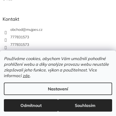
Kontakt
obchod
@
mujpes.cz
777831573
777831573
Používáme cookies, abychom Vám umožnili pohodlné
prohlížení webu a díky analýze provozu webu neustále
zlepšovali jeho funkce, výkon a použitelnost.
Více
informací
zde
.
Nastavení
Vytvořil Shoptet
Odmítnout
Souhlasím
Copyright 2026
MUJPES.CZ
. Všechna práva vyhrazena.