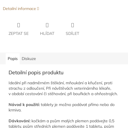
Detailní informace
ZEPTAT SE
HLÍDAT
SDÍLET
Popis
Diskuze
Detailní popis produktu
Ideální při nadměrném štěkání, mňoukání a kňučení, proti
strachu z odloučení, Při návštěvách veterinárního lékaře,
v období cestování či stěhování, při bouřkách a ohňostrojích.
Návod k použití:
tablety je možno podávat přímo nebo do
krmiva.
Dávkování:
kočkám a psům malých plemen podávejte 0,5
tablety, psům středních plemen podávejte 1 tabletu, psům