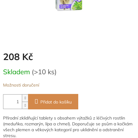
208 Kč
Měrná
Skladem
(>10 ks)
cena:
Možnosti doručení
Přidat do košíku
Přírodní zklidňující tablety s obsahem výtažků z léčivých rostlin
(meduňka, rozmarýn, lípa a chmel). Doporučuje se psům a kočkám
všech plemen a věkových kategorií pro uklidnění a odstranění
stresu.