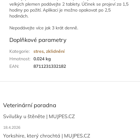
velkých plemen podávejte 2 tablety. Účinek se projeví za 1,5
hodiny po požití. Aplikaci je možno opakovat po 2,5
hodinách.
Nepodávejte více jak 3 krát denně.
Doplňkové parametry
Kategorie
:
stres, zklidnění
Hmotnost
:
0.024 kg
EAN
:
8711231332182
Z
á
p
a
Veterinární poradna
t
Svilušky u štěněte | MUJPES.CZ
í
18.4.2026
Yorkshire, který chrochtá | MUJPES.CZ