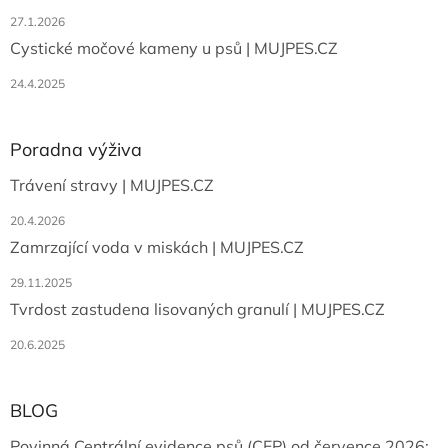
27.1.2026
Cystické močové kameny u psů | MUJPES.CZ
24.4.2025
Poradna výživa
Trávení stravy | MUJPES.CZ
20.4.2026
Zamrzající voda v miskách | MUJPES.CZ
29.11.2025
Tvrdost zastudena lisovaných granulí | MUJPES.CZ
20.6.2025
BLOG
Povinná Centrální evidence psů (CEP) od července 2026: