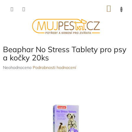
Přejít
NÁKU
na
obsah
KOŠÍK
Beaphar No Stress Tablety pro psy
a kočky 20ks
Průměrné
Neohodnoceno
Podrobnosti hodnocení
hodnocení
produktu
je
0,0
z
5
hvězdiček.