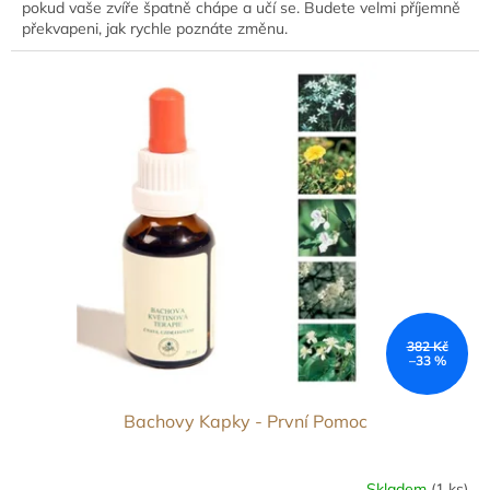
pokud vaše zvíře špatně chápe a učí se. Budete velmi příjemně
překvapeni, jak rychle poznáte změnu.
382 Kč
–33 %
Bachovy Kapky - První Pomoc
Skladem
(1 ks)