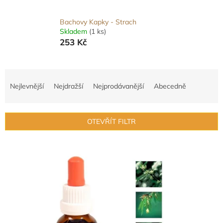
Bachovy Kapky - Strach
Skladem
(1 ks)
253 Kč
Ř
a
Nejlevnější
Nejdražší
Nejprodávanější
Abecedně
z
e
n
OTEVŘÍT FILTR
í
p
V
r
ý
o
p
d
i
u
s
k
p
t
r
ů
o