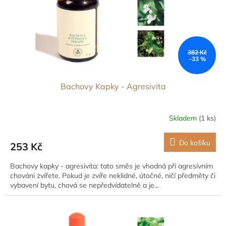
d
u
k
t
ů
382 Kč
–33 %
Bachovy Kapky - Agresivita
Skladem
(1 ks)
Do košíku
253 Kč
Bachovy kapky - agresivita: tato směs je vhodná při agresívním
chováni zvířete. Pokud je zvíře neklidné, útočné, ničí předměty či
vybavení bytu, chová se nepředvídatelně a je...