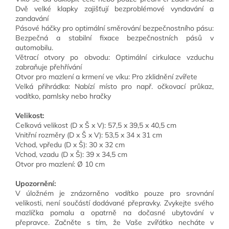
Dvě velké klapky zajišťují bezproblémové vyndavání a
zandavání
Pásové háčky pro optimální směrování bezpečnostního pásu:
Bezpečná a stabilní fixace bezpečnostních pásů v
automobilu.
Větrací otvory po obvodu: Optimální cirkulace vzduchu
zabraňuje přehřívání
Otvor pro mazlení a krmení ve víku: Pro zklidnění zvířete
Velká přihrádka: Nabízí místo pro např. očkovací průkaz,
vodítko, pamlsky nebo hračky
Velikost:
Celková velikost (D x Š x V): 57,5 x 39,5 x 40,5 cm
Vnitřní rozměry (D x Š x V): 53,5 x 34 x 31 cm
Vchod, vpředu (D x Š): 30 x 32 cm
Vchod, vzadu (D x Š): 39 x 34,5 cm
Otvor pro mazlení: Ø 10 cm
Upozornění:
V úložném je znázorněno vodítko pouze pro srovnání
velikosti, není součástí dodávané přepravky. Zvykejte svého
mazlíčka pomalu a opatrně na dočasné ubytování v
přepravce. Začněte s tím, že Vaše zvířátko necháte v