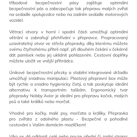
tříbodové bezpečnostní pásy zajišťuje optimální
bezpečnostní pás a zabezpečuje tak přepravu malých zvířat
na sedadle spolujezdce nebo na zadním sedadle motorových
vozidel.
Větrací otvory v horní i spodní části umožňují optimální
větrání a zabraňují přehřívání v přepravce. Propracovaný
uzavíratelný otvor ve střeše přepravky, díky kterému můžete
svému čtyřnohému příteli např. při dlouhém čekání v čekárně
dát pamlsek nebo jej uklidnit pohlazením. Cestovní doplňky
můžete uložit ve vnější přihrádce.
Únikové bezpečnostní přezky a stabilní integrované držadlo
umožňují snadnou manipulaci. Plastový přepravní box může
být rychle a snadno hygienicky čistý, a tak poskytuje ideální
alternativu k transportním taškám. Ergonomický tvar
přepravky Nobby Avior je ideální pro přepravu koček, malých
psů a také králíků nebo morčat.
Vhodné pro kočky, malé psy, morčata a králíky. Přepravka
pro zvířata z odolného plastu - Bezpečné a pohodlné
cestování s Vaším domácím mazlíčkem!
Víko se dá odklopit celé nebo pouze přední či zadní strana: