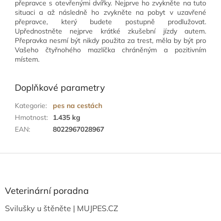
přepravce s otevřenými dvířky. Nejprve ho zvykněte na tuto
situaci a až následně ho zvykněte na pobyt v uzavřené
přepravce, který budete postupně prodlužovat.
Upřednostněte nejprve krátké zkušební jízdy autem.
Přepravka nesmí být nikdy použita za trest, měla by být pro
Vašeho čtyřnohého mazlíčka chráněným a pozitivním
místem.
Doplňkové parametry
Kategorie
:
pes na cestách
Hmotnost
:
1.435 kg
EAN
:
8022967028967
Z
á
p
a
Veterinární poradna
t
Svilušky u štěněte | MUJPES.CZ
í