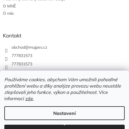
O MNĚ
O nás
Kontakt
obchod
@
mujpes.cz
777831573
777831573
Používáme cookies, abychom Vám umožnili pohodlné
prohlížení webu a díky analýze provozu webu neustále
zlepšovali jeho funkce, výkon a použitelnost.
Více
informací
zde
.
Nastavení
Vytvořil Shoptet