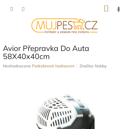
Přejít
NÁKU
na
obsah
KOŠÍK
Avior Přepravka Do Auta
58X40x40cm
Průměrné
Neohodnoceno
Podrobnosti hodnocení
Značka:
Nobby
hodnocení
produktu
je
0,0
z
5
hvězdiček.