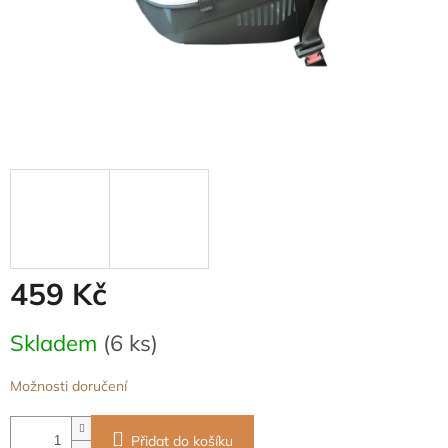
459 Kč
Měrná
Skladem
(6 ks)
cena:
Možnosti doručení
Přidat do košíku