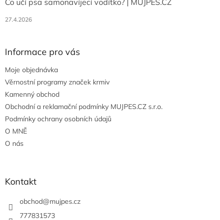
Co učí psa samonavíjecí vodítko? | MUJPES.CZ
27.4.2026
Informace pro vás
Moje objednávka
Věrnostní programy značek krmiv
Kamenný obchod
Obchodní a reklamační podmínky MUJPES.CZ s.r.o.
Podmínky ochrany osobních údajů
O MNĚ
O nás
Kontakt
obchod
@
mujpes.cz
777831573