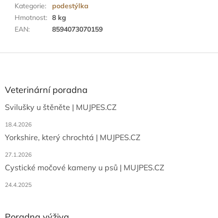
Kategorie
:
podestýlka
Hmotnost
:
8 kg
EAN
:
8594073070159
Z
á
p
a
Veterinární poradna
t
Svilušky u štěněte | MUJPES.CZ
í
18.4.2026
Yorkshire, který chrochtá | MUJPES.CZ
27.1.2026
Cystické močové kameny u psů | MUJPES.CZ
24.4.2025
Poradna výživa