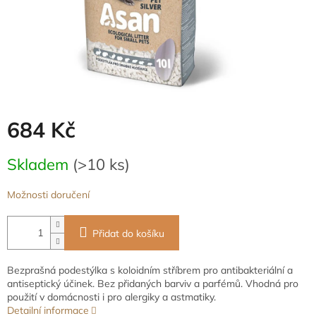
684 Kč
Měrná
Skladem
(>10 ks)
cena:
Možnosti doručení
Přidat do košíku
Bezprašná podestýlka s koloidním stříbrem pro antibakteriální a
antiseptický účinek. Bez přidaných barviv a parfémů. Vhodná pro
použití v domácnosti i pro alergiky a astmatiky.
Detailní informace