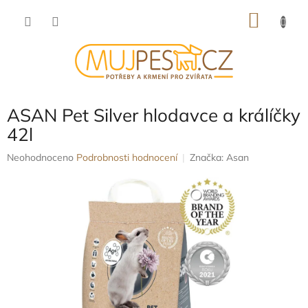
Přejít
NÁKU
na
obsah
KOŠÍK
ASAN Pet Silver hlodavce a králíčky
42l
Průměrné
Neohodnoceno
Podrobnosti hodnocení
Značka:
Asan
hodnocení
produktu
je
0,0
z
5
hvězdiček.