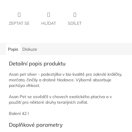
ZEPTAT SE
HLÍDAT
SDÍLET
Popis
Diskuze
Detailní popis produktu
Asan pet silver - podestýlka v bio kvalitě pro zakrslé králíčky,
morčata, činčily a drobné hlodavce. Výborně absorbuje
pachůya vlhkost.
Asan Pet se osvědčil v chovech exotického ptactva a v
použití pro některé druhy terarijních zvířat.
Balení 42 l
Doplňkové parametry