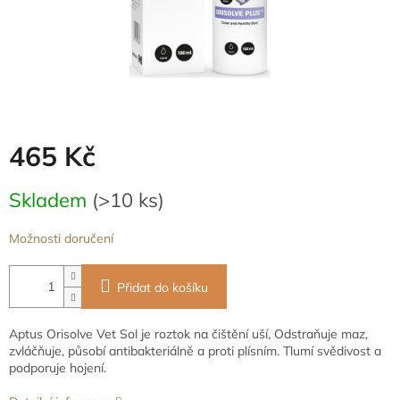
465 Kč
Měrná
Skladem
(>10 ks)
cena:
Možnosti doručení
Přidat do košíku
Aptus Orisolve Vet Sol je roztok na čištění uší, Odstraňuje maz,
zvláčňuje, působí antibakteriálně a proti plísním. Tlumí svědivost a
podporuje hojení.