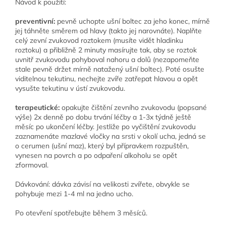
Návod k použití:
preventivní:
pevně uchopte ušní boltec za jeho konec, mírně
jej táhněte směrem od hlavy (takto jej narovnáte). Naplňte
celý zevní zvukovod roztokem (musíte vidět hladinku
roztoku) a přibližně 2 minuty masírujte tak, aby se roztok
uvnitř zvukovodu pohyboval nahoru a dolů (nezapomeňte
stale pevně držet mírně natažený ušní boltec). Poté osušte
viditelnou tekutinu, nechejte zvíře zatřepat hlavou a opět
vysušte tekutinu v ústí zvukovodu.
terapeutické:
opakujte čištění zevního zvukovodu (popsané
výše) 2x denně po dobu trvání léčby a 1-3x týdně ještě
měsíc po ukončení léčby. Jestliže po vyčištění zvukovodu
zaznamenáte mazlavé vločky na srsti v okolí ucha, jedná se
o cerumen (ušní maz), který byl přípravkem rozpuštěn,
vynesen na povrch a po odpaření alkoholu se opět
zformoval.
Dávkování: dávka závisí na velikosti zvířete, obvykle se
pohybuje mezi 1-4 ml na jedno ucho.
Po otevření spotřebujte během 3 měsíců.