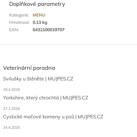
Doplňkové parametry
Kategorie
:
MENU
Hmotnost
:
0.13 kg
EAN
:
6432100019707
Z
á
p
a
Veterinární poradna
t
Svilušky u štěněte | MUJPES.CZ
í
18.4.2026
Yorkshire, který chrochtá | MUJPES.CZ
27.1.2026
Cystické močové kameny u psů | MUJPES.CZ
24.4.2025