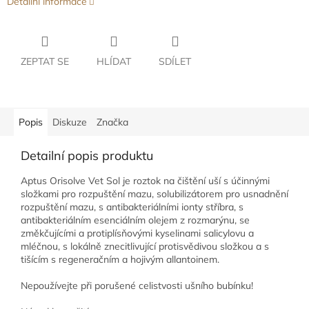
Detailní informace
ZEPTAT SE
HLÍDAT
SDÍLET
Popis
Diskuze
Značka
Detailní popis produktu
Aptus Orisolve Vet Sol je roztok na čištění uší s účinnými
složkami pro rozpuštění mazu, solubilizátorem pro usnadnění
rozpuštění mazu, s antibakteriálními ionty stříbra, s
antibakteriálním esenciálním olejem z rozmarýnu, se
změkčujícími a protiplísňovými kyselinami salicylovu a
mléčnou, s lokálně znecitlivující protisvědivou složkou a s
tišícím s regeneračním a hojivým allantoinem.
Nepoužívejte při porušené celistvosti ušního bubínku!