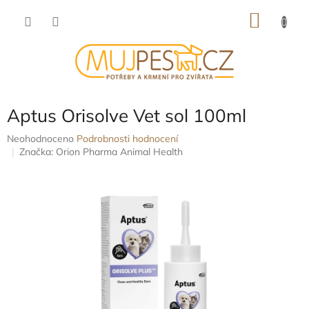
Přejít
NÁKU
na
obsah
KOŠÍK
Aptus Orisolve Vet sol 100ml
Průměrné
Neohodnoceno
Podrobnosti hodnocení
hodnocení
Značka:
Orion Pharma Animal Health
produktu
je
0,0
z
5
hvězdiček.