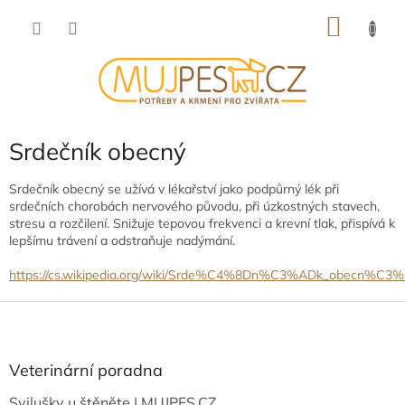
Přejít
NÁKU
na
obsah
KOŠÍK
Srdečník obecný
Srdečník obecný se užívá v lékařství
jako podpůrný lék při
srdečních chorobách nervového původu, při úzkostných stavech,
stresu a rozčilení. Snižuje tepovou frekvenci a krevní tlak, přispívá k
lepšímu trávení a odstraňuje nadýmání.
https://cs.wikipedia.org/wiki/Srde%C4%8Dn%C3%ADk_obecn%C3
Z
á
p
a
Veterinární poradna
t
Svilušky u štěněte | MUJPES.CZ