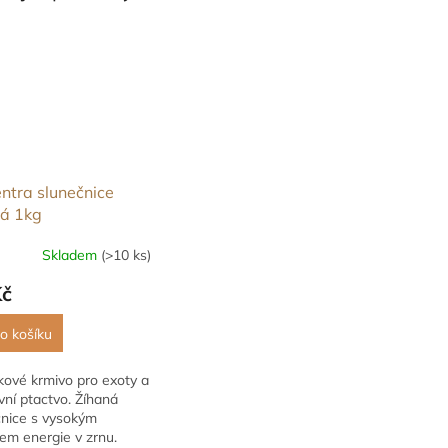
ntra slunečnice
ná 1kg
Skladem
(>10 ks)
Kč
o košíku
kové krmivo pro exoty a
ní ptactvo. Žíhaná
čnice s vysokým
em energie v zrnu.