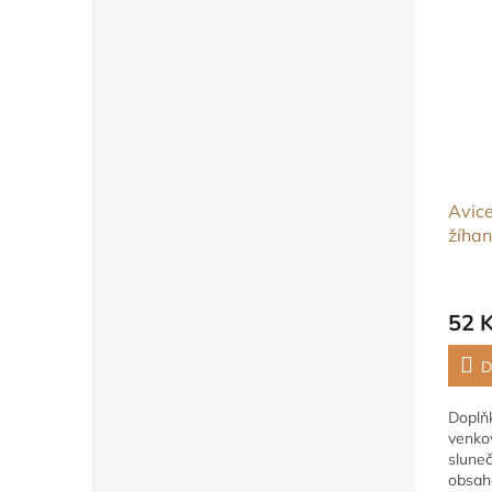
Avice
žíha
52 
D
Doplň
venkov
slune
obsah