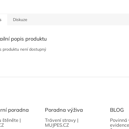
s
Diskuze
ailní popis produktu
s produktu není dostupný
ární poradna
Poradna výživa
BLOG
u štěněte |
Trávení stravy |
Povinná 
CZ
MUJPES.CZ
evidence