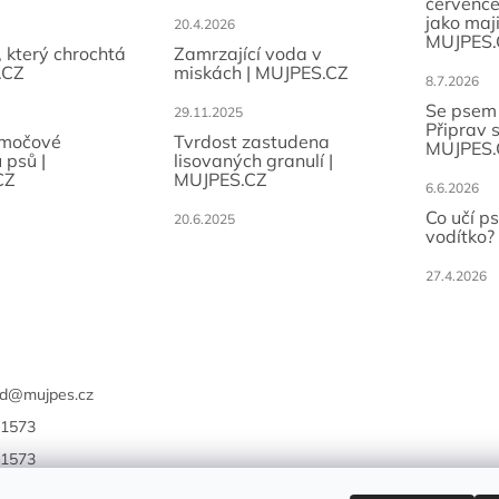
července
jako maji
20.4.2026
MUJPES.
, který chrochtá
Zamrzající voda v
.CZ
miskách | MUJPES.CZ
8.7.2026
Se psem
29.11.2025
Připrav 
 močové
Tvrdost zastudena
MUJPES.
 psů |
lisovaných granulí |
CZ
MUJPES.CZ
6.6.2026
Co učí p
20.6.2025
vodítko?
27.4.2026
d
@
mujpes.cz
1573
1573