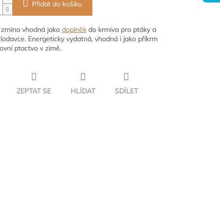
Přidat do košíku
 zrnina vhodná jako
doplněk
do krmiva pro ptáky a
lodavce. Energeticky vydatná, vhodná i jako příkrm
ovní ptactvo v zimě.
ZEPTAT SE
HLÍDAT
SDÍLET