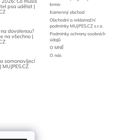
 2026: Co musíš
krmiv
tel psa udělat |
CZ
Kamenný obchod
Obchodní a reklamační
podmínky MUJPES.CZ s.r.o.
 na dovolenou?
Podmínky ochrany osobních
se na všechno |
údajů
CZ
O MNĚ
O nás
sa samonavíjecí
 | MUJPES.CZ