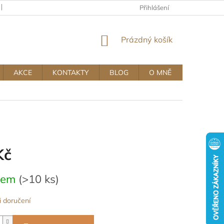
KAMENNÝ OBCHOD
OBCHODNÍ A REKLAMAČNÍ PODMÍNKY MUJ
Přihlášení
NÁKUPNÍ
Prázdný košík
KOŠÍK
AKCE
KONTAKTY
BLOG
O MNĚ
Kč
dem
(>10 ks)
 doručení