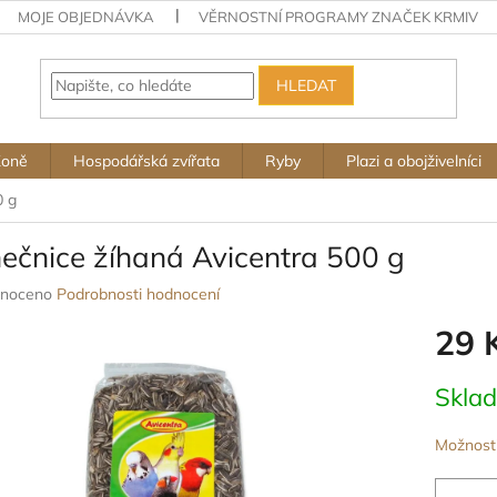
MOJE OBJEDNÁVKA
VĚRNOSTNÍ PROGRAMY ZNAČEK KRMIV
HLEDAT
Koně
Hospodářská zvířata
Ryby
Plazi a obojživelníci
0 g
nečnice žíhaná Avicentra 500 g
né
noceno
Podrobnosti hodnocení
ení
29 
u
Měrná
Skla
cena:
ek.
Možnosti