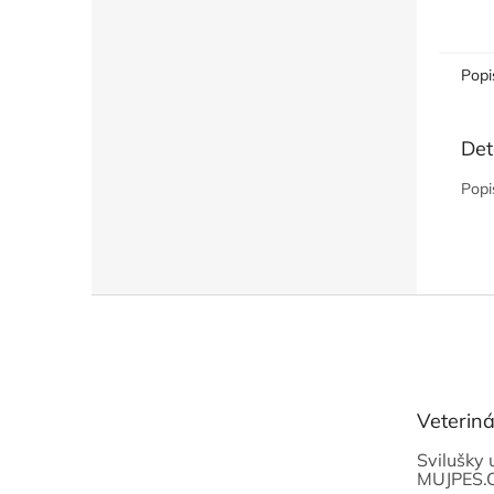
Popi
Det
Popi
Z
á
p
a
t
Veterin
í
Svilušky 
MUJPES.