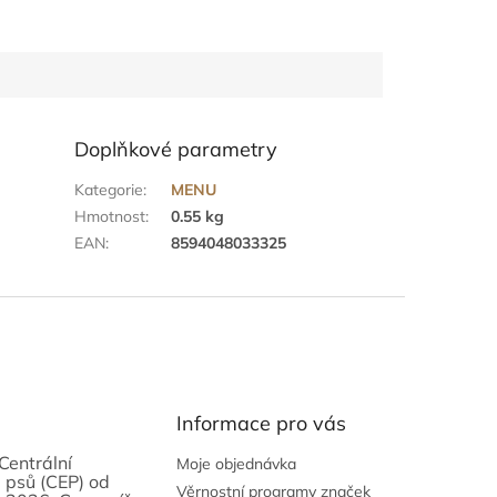
Doplňkové parametry
Kategorie
:
MENU
Hmotnost
:
0.55 kg
EAN
:
8594048033325
Informace pro vás
Centrální
Moje objednávka
 psů (CEP) od
Věrnostní programy značek