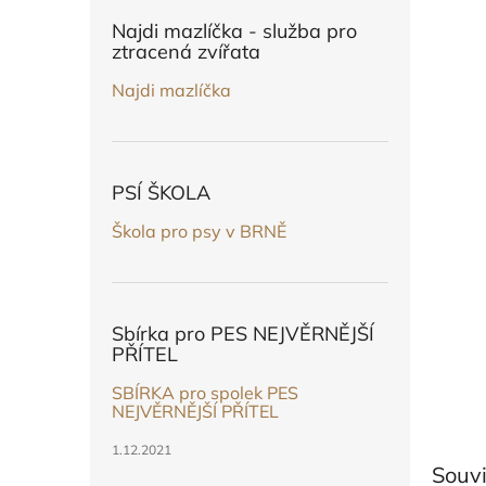
n
e
Najdi mazlíčka - služba pro
l
ztracená zvířata
Najdi mazlíčka
PSÍ ŠKOLA
Škola pro psy v BRNĚ
Sbírka pro PES NEJVĚRNĚJŠÍ
PŘÍTEL
SBÍRKA pro spolek PES
NEJVĚRNĚJŠÍ PŘÍTEL
1.12.2021
Souvi