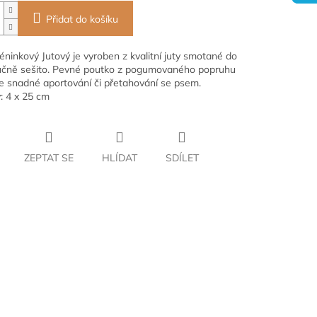
Přidat do košíku
éninkový Jutový je vyroben z kvalitní juty smotané do
učně sešito. Pevné poutko z pogumovaného popruhu
 snadné aportování či přetahování se psem.
 4 x 25 cm
ZEPTAT SE
HLÍDAT
SDÍLET