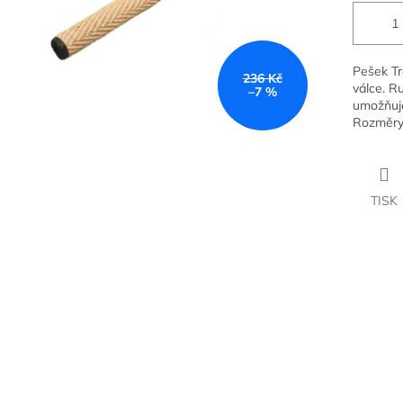
Pešek Tr
236 Kč
válce. R
–7 %
umožňuje
Rozměry:
TISK