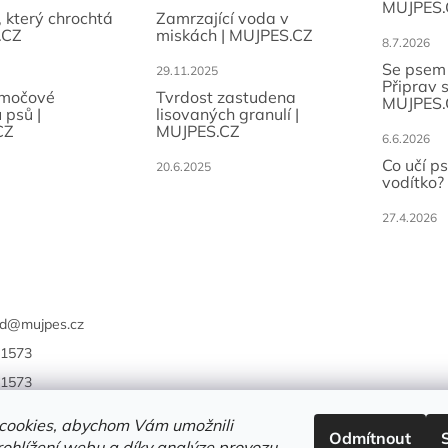
MUJPES.
, který chrochtá
Zamrzající voda v
.CZ
miskách | MUJPES.CZ
8.7.2026
Se psem
29.11.2025
Připrav 
 močové
Tvrdost zastudena
MUJPES.
 psů |
lisovaných granulí |
CZ
MUJPES.CZ
6.6.2026
Co učí p
20.6.2025
vodítko?
27.4.2026
d
@
mujpes.cz
1573
1573
cookies, abychom Vám umožnili
Odmítnout
ohlížení webu a díky analýze provozu