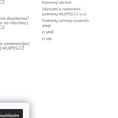
CZ
Kamenný obchod
Obchodní a reklamační
podmínky MUJPES.CZ s.r.o.
 na dovolenou?
Podmínky ochrany osobních
se na všechno |
údajů
CZ
O MNĚ
O nás
sa samonavíjecí
 | MUJPES.CZ
Souhlasím