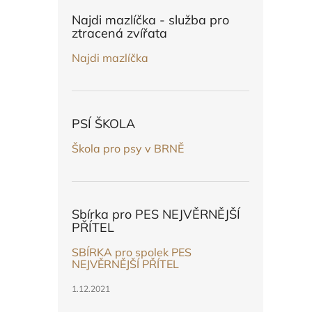
n
e
Najdi mazlíčka - služba pro
l
ztracená zvířata
Najdi mazlíčka
PSÍ ŠKOLA
Škola pro psy v BRNĚ
Sbírka pro PES NEJVĚRNĚJŠÍ
PŘÍTEL
SBÍRKA pro spolek PES
NEJVĚRNĚJŠÍ PŘÍTEL
1.12.2021