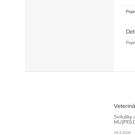
Popi
Det
Popi
Z
á
p
a
t
Veterin
í
Svilušky 
MUJPES.
18.4.2026