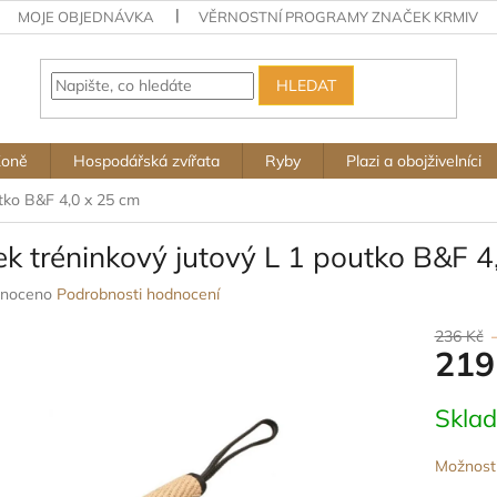
MOJE OBJEDNÁVKA
VĚRNOSTNÍ PROGRAMY ZNAČEK KRMIV
HLEDAT
Koně
Hospodářská zvířata
Ryby
Plazi a obojživelníci
utko B&F 4,0 x 25 cm
k tréninkový jutový L 1 poutko B&F 4
né
noceno
Podrobnosti hodnocení
ení
u
236 Kč
219
Měrná
Skla
cena:
ek.
Možnosti