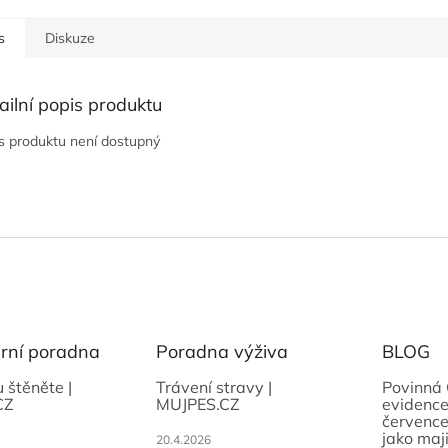
s
Diskuze
ailní popis produktu
s produktu není dostupný
ární poradna
Poradna výživa
BLOG
u štěněte |
Trávení stravy |
Povinná 
CZ
MUJPES.CZ
evidence
července
jako maji
20.4.2026