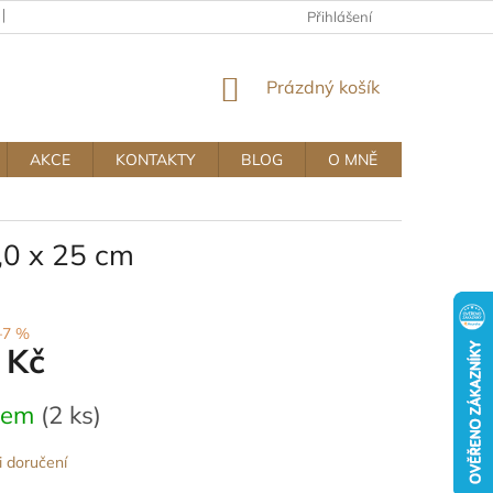
KAMENNÝ OBCHOD
OBCHODNÍ A REKLAMAČNÍ PODMÍNKY MUJ
Přihlášení
NÁKUPNÍ
Prázdný košík
KOŠÍK
AKCE
KONTAKTY
BLOG
O MNĚ
,0 x 25 cm
–7 %
 Kč
dem
(2 ks)
 doručení