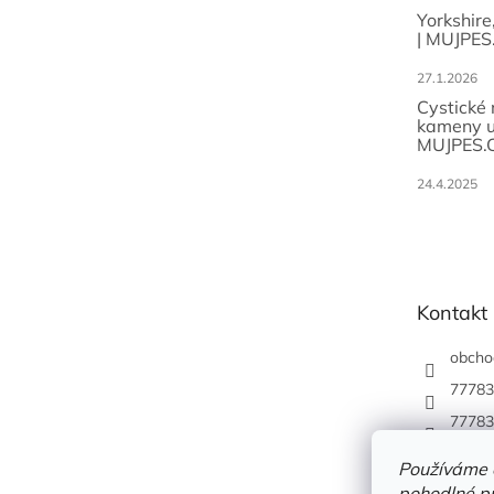
Yorkshire
| MUJPES
27.1.2026
Cystické
kameny u
MUJPES.
24.4.2025
Kontakt
obcho
77783
77783
Používáme 
pohodlné pr