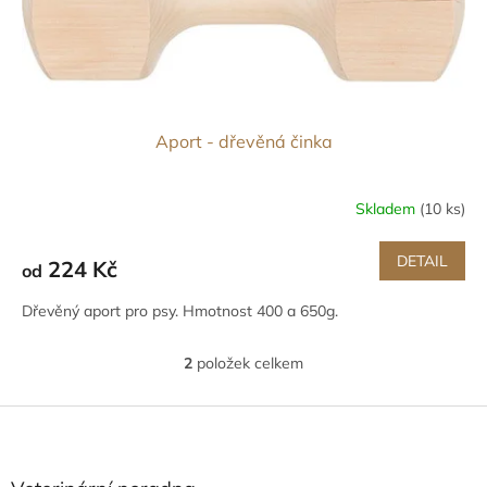
Aport - dřevěná činka
Skladem
(10 ks)
DETAIL
224 Kč
od
Dřevěný aport pro psy. Hmotnost 400 a 650g.
2
položek celkem
O
v
l
Z
á
á
d
p
a