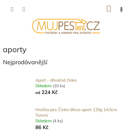
Přejít
NÁKU
na
obsah
KOŠÍK
aporty
Nejprodávanější
Aport - dřevěná činka
Skladem
(10 ks)
224 Kč
od
Hračka pes Činka dřevo aport 125g 14,5cm
Tommi
Skladem
(4 ks)
86 Kč