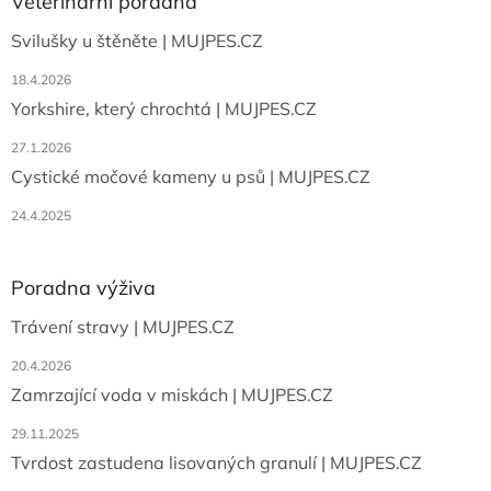
a
Veterinární poradna
c
t
í
Svilušky u štěněte | MUJPES.CZ
í
p
r
18.4.2026
v
Yorkshire, který chrochtá | MUJPES.CZ
k
y
27.1.2026
v
ý
Cystické močové kameny u psů | MUJPES.CZ
p
i
24.4.2025
s
u
Poradna výživa
Trávení stravy | MUJPES.CZ
20.4.2026
Zamrzající voda v miskách | MUJPES.CZ
29.11.2025
Tvrdost zastudena lisovaných granulí | MUJPES.CZ