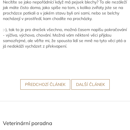
Necítíte se jako nepořádnící když má pejsek blechy? To ale nezáleží
jak máte čisto doma, jako spíše na tom, s kolika zvířaty jste se na
procházce potkali a v jakém stavu byli oni sami, nebo se belchy
nacházejí v prostředí, kam chodíte na procházky.
:-), tak to je pro dnešek všechno, možná časem napíšu pokračování
- výživa, výchova, chování. Možná vám některé věci přijdou
samozřejmé, ale věřte mi, že spousta lidí se mně na tyto věci ptá a
já nedokáži vycházet z překvapení.
PŘEDCHOZÍ ČLÁNEK
DALŠÍ ČLÁNEK
Z
á
p
a
Veterinární poradna
t