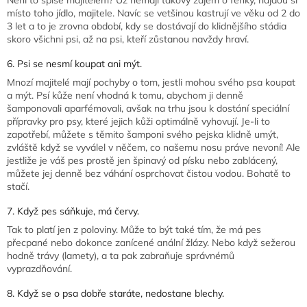
místo toho jídlo, majitele. Navíc se vetšinou kastrují ve věku od 2 do
3 let a to je zrovna období, kdy se dostávají do klidnějšího stádia
skoro všichni psi, až na psi, kteří zůstanou navždy hraví.
6. Psi se nesmí koupat ani mýt.
Mnozí majitelé mají pochyby o tom, jestli mohou svého psa koupat
a mýt. Psí kůže není vhodná k tomu, abychom ji denně
šamponovali aparfémovali, avšak na trhu jsou k dostání speciální
přípravky pro psy, které jejich kůži optimálně vyhovují. Je-li to
zapotřebí, můžete s těmito šamponi svého pejska klidně umýt,
zvláště když se vyválel v něčem, co našemu nosu práve nevoní! Ale
jestliže je váš pes prostě jen špinavý od písku nebo zablácený,
můžete jej denně bez váhání osprchovat čistou vodou. Bohatě to
stačí.
7. Když pes sáňkuje, má červy.
Tak to platí jen z poloviny. Může to být také tím, že má pes
přecpané nebo dokonce zanícené anální žlázy. Nebo když sežerou
hodně trávy (lamety), a ta pak zabraňuje správnémů
vyprazdňování.
8. Když se o psa dobře staráte, nedostane blechy.