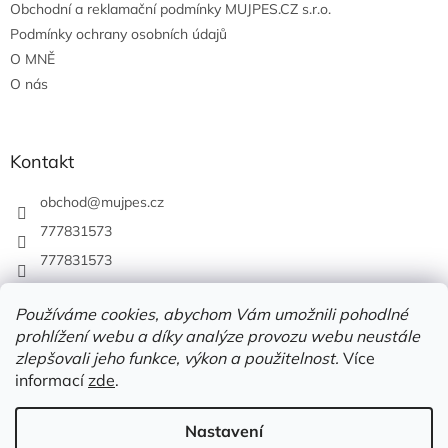
Obchodní a reklamační podmínky MUJPES.CZ s.r.o.
Podmínky ochrany osobních údajů
O MNĚ
O nás
Kontakt
obchod
@
mujpes.cz
777831573
777831573
Používáme cookies, abychom Vám umožnili pohodlné
prohlížení webu a díky analýze provozu webu neustále
zlepšovali jeho funkce, výkon a použitelnost.
Více
informací
zde
.
Nastavení
Vytvořil Shoptet