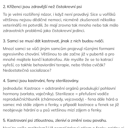
2. Kříženci jsou zdravější než čistokrevní psi
To je velmi rozšířený názor, i když není pravdivý. Sice u voříšků
většinou nejsou dědičné nemoci, nicméně zkušenosti několika
veterinářů mi potvrdili, že mají zrovna tak mnoho nebo tak málo
zdravotních problémů jako čistokrevní jedinci.
3. Samci se musí dát kastrovat, jinak z nich budou rváči.
Mnozí samci se vůči jiným samcům projevují různými formami
agresivního chování. Většinou to ale začne již v pubertě a pro
mnohé majitele končí katatrofou. Ale myslíte že se to katrací
vyřeší, co takhle behaviorální terapie, nebo třeba cvičák?
Nedostatečná socializace?
4. Samci jsou kastrváni, feny sterilizovány.
Jednoduše: Kastrace = odstranění orgánů produkující pohlavní
hormony (varlata, vaječníky). Sterilizace = přeřušení vodiče
reprodukčníchbuněk (chámovody, vejcovody) - fena dále hárá a
samec má stále zájem o fenky, v připadě kastrace u fenek se již
neobjevuje hárání a u psů vetšinou mizí zájem o fenky.
5. Kastrovaní psi ztloustnou, zleniví a změní svou povahu.
Není to spíše majitelem? Už nemají takový zájem o fenky, najdou si