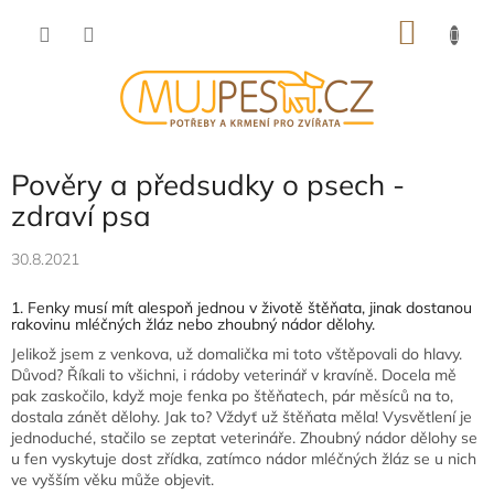
Přejít
NÁKU
na
obsah
KOŠÍK
Pověry a předsudky o psech -
zdraví psa
30.8.2021
1. Fenky musí mít alespoň jednou v životě štěňata, jinak dostanou
rakovinu mléčných žláz nebo zhoubný nádor dělohy.
Jelikož jsem z venkova, už domalička mi toto vštěpovali do hlavy.
Důvod? Říkali to všichni, i rádoby veterinář v kravíně. Docela mě
pak zaskočilo, když moje fenka po štěňatech, pár měsíců na to,
dostala zánět dělohy. Jak to? Vždyť už štěňata měla! Vysvětlení je
jednoduché, stačilo se zeptat veterináře. Zhoubný nádor dělohy se
u fen vyskytuje dost zřídka, zatímco nádor mléčných žláz se u nich
ve vyšším věku může objevit.