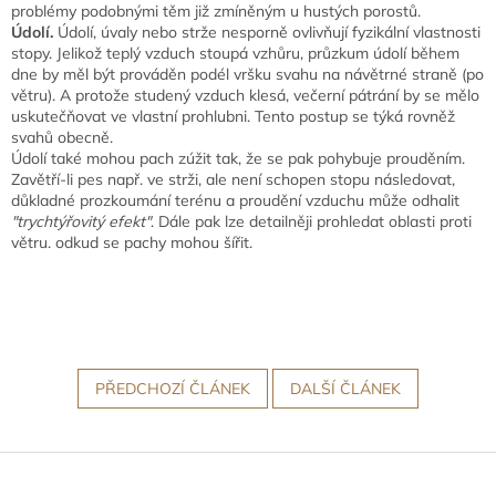
problémy podobnými těm již zmíněným u hustých porostů.
Údolí.
Údolí, úvaly nebo strže nesporně ovlivňují fyzikální vlastnosti
stopy. Jelikož teplý vzduch stoupá vzhůru, průzkum údolí během
dne by měl být prováděn podél vršku svahu na návětrné straně (po
větru). A protože studený vzduch klesá, večerní pátrání by se mělo
uskutečňovat ve vlastní prohlubni. Tento postup se týká rovněž
svahů obecně.
Údolí také mohou pach zúžit tak, že se pak pohybuje prouděním.
Zavětří-li pes např. ve strži, ale není schopen stopu následovat,
důkladné prozkoumání terénu a proudění vzduchu může odhalit
"trychtýřovitý efekt"
. Dále pak lze detailněji prohledat oblasti proti
větru. odkud se pachy mohou šířit.
PŘEDCHOZÍ ČLÁNEK
DALŠÍ ČLÁNEK
Z
á