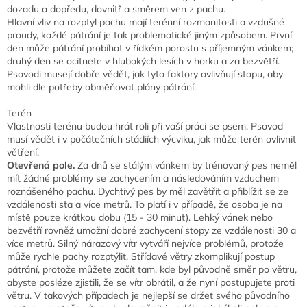
dozadu a dopředu, dovnitř a směrem ven z pachu.
Hlavní vliv na rozptyl pachu mají terénní rozmanitosti a vzdušné
proudy, každé pátrání je tak problematické jiným způsobem. První
den může pátrání probíhat v řídkém porostu s příjemným vánkem;
druhý den se ocitnete v hlubokých lesích v horku a za bezvětří.
Psovodi musejí dobře vědět, jak tyto faktory ovlivňují stopu, aby
mohli dle potřeby obměňovat plány pátrání.
Terén
Vlastnosti terénu budou hrát roli při vaší práci se psem. Psovod
musí vědět i v počátečních stádiích výcviku, jak může terén ovlivnit
větření.
Otevřená pole.
Za dnů se stálým vánkem by trénovaný pes neměl
mít žádné problémy se zachycením a následováním vzduchem
roznášeného pachu. Dychtivý pes by měl zavětřit a přiblížit se ze
vzdálenosti sta a více metrů. To platí i v případě, že osoba je na
místě pouze krátkou dobu (15 - 30 minut). Lehký vánek nebo
bezvětří rovněž umožní dobré zachycení stopy ze vzdálenosti 30 a
více metrů. Silný nárazový vítr vytváří nejvíce problémů, protože
může rychle pachy rozptýlit. Střídavé větry zkomplikují postup
pátrání, protože můžete začít tam, kde byl původně směr po větru,
abyste posléze zjistili, že se vítr obrátil, a že nyní postupujete proti
větru. V takových případech je nejlepší se držet svého původního